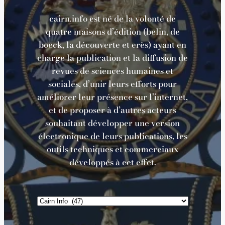
cairn.info est né de la volonté de
quatre maisons d’édition (belin, de
boeck, la découverte et erès) ayant en
charge la publication et la diffusion de
revues de sciences humaines et
sociales, d’unir leurs efforts pour
améliorer leur présence sur l’internet,
et de proposer à d’autres acteurs
souhaitant développer une version
électronique de leurs publications, les
outils techniques et commerciaux
développés à cet effet.
ÉTIQUETTES