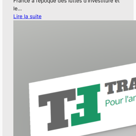
France à l’époque des luttes d’Investiture et
le…
Lire la suite