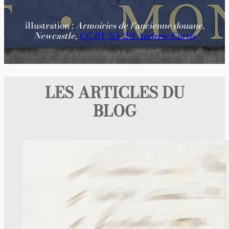
illustration :
Armoiries de l’ancienne douane,
Newcastle
,
CC BY-SA 2.0 Andrew Curtis
LES ARTICLES DU
BLOG