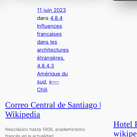
11 juin 2023
dans
4.8.4
Influences
françaises
dans les
architectures
étrangères
, 
4.8.4.3
Amérique du
sud
, 
x—-
Chili
Correo Central de Santiago |
Wikipedia
Hotel 
Neoclásico hasta 1908, academicismo
wikipe
francés en la actualidad