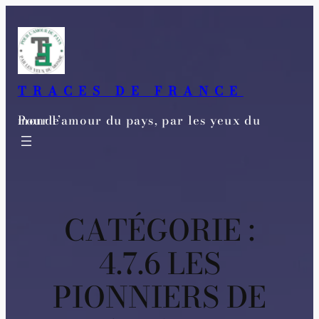
Aller
au
contenu
TRACES DE FRANCE
Pour l’amour du pays, par les yeux du monde
CATÉGORIE :
4.7.6 LES
PIONNIERS DE