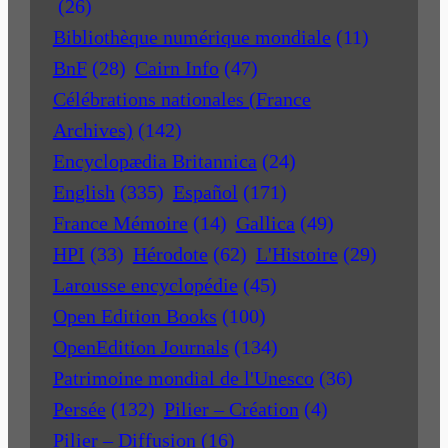
(26)
Bibliothèque numérique mondiale
(11)
BnF
(28)
Cairn Info
(47)
Célébrations nationales (France
Archives)
(142)
Encyclopædia Britannica
(24)
English
(335)
Español
(171)
France Mémoire
(14)
Gallica
(49)
HPI
(33)
Hérodote
(62)
L'Histoire
(29)
Larousse encyclopédie
(45)
Open Edition Books
(100)
OpenEdition Journals
(134)
Patrimoine mondial de l'Unesco
(36)
Persée
(132)
Pilier – Création
(4)
Pilier – Diffusion
(16)