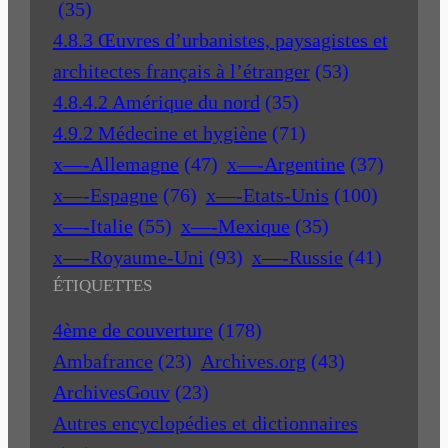
(35)
4.8.3 Œuvres d’urbanistes, paysagistes et
architectes français à l’étranger
(53)
4.8.4.2 Amérique du nord
(35)
4.9.2 Médecine et hygiène
(71)
x—-Allemagne
(47)
x—-Argentine
(37)
x—-Espagne
(76)
x—-Etats-Unis
(100)
x—-Italie
(55)
x—-Mexique
(35)
x—-Royaume-Uni
(93)
x—-Russie
(41)
ÉTIQUETTES
4ème de couverture
(178)
Ambafrance
(23)
Archives.org
(43)
ArchivesGouv
(23)
Autres encyclopédies et dictionnaires