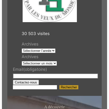
30 503 visites
Archives
Archives
Email
(obligatoire)
Contactez-nous
Rechercher
R
e
c
h
A découvrir