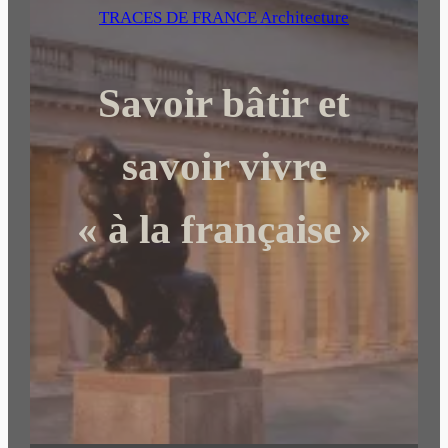
e
TRACES DE FRANCE Architecture
r
c
Savoir bâtir et
h
e
r
savoir vivre
« à la française »