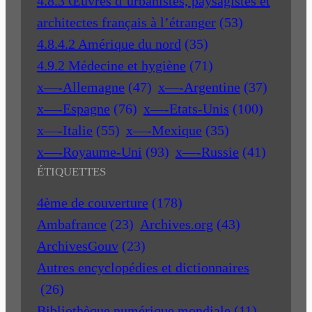
4.8.3 Œuvres d’urbanistes, paysagistes et
architectes français à l’étranger
(53)
4.8.4.2 Amérique du nord
(35)
4.9.2 Médecine et hygiène
(71)
x—-Allemagne
(47)
x—-Argentine
(37)
x—-Espagne
(76)
x—-Etats-Unis
(100)
x—-Italie
(55)
x—-Mexique
(35)
x—-Royaume-Uni
(93)
x—-Russie
(41)
ÉTIQUETTES
4ème de couverture
(178)
Ambafrance
(23)
Archives.org
(43)
ArchivesGouv
(23)
Autres encyclopédies et dictionnaires
(26)
Bibliothèque numérique mondiale
(11)