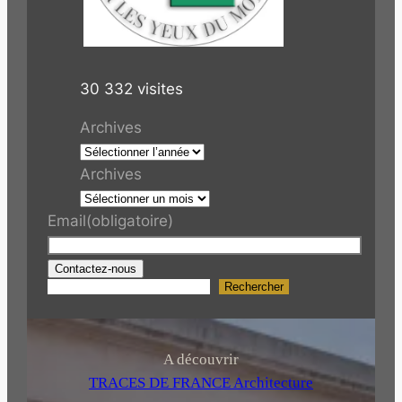
30 332 visites
Archives
Archives
Email
(obligatoire)
Contactez-nous
Rechercher
R
e
c
h
A découvrir
e
TRACES DE FRANCE Architecture