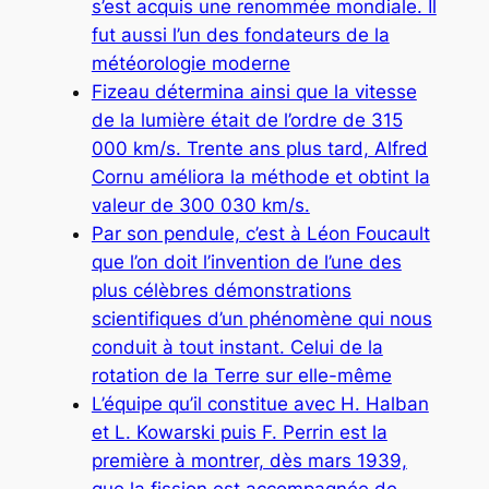
s’est acquis une renommée mondiale. Il
fut aussi l’un des fondateurs de la
météorologie moderne
Fizeau détermina ainsi que la vitesse
de la lumière était de l’ordre de 315
000 km/s. Trente ans plus tard, Alfred
Cornu améliora la méthode et obtint la
valeur de 300 030 km/s.
Par son pendule, c’est à Léon Foucault
que l’on doit l’invention de l’une des
plus célèbres démonstrations
scientifiques d’un phénomène qui nous
conduit à tout instant. Celui de la
rotation de la Terre sur elle-même
L’équipe qu’il constitue avec H. Halban
et L. Kowarski puis F. Perrin est la
première à montrer, dès mars 1939,
que la fission est accompagnée de