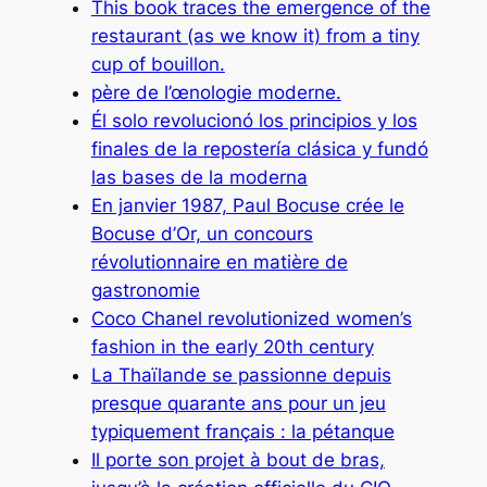
This book traces the emergence of the
restaurant (as we know it) from a tiny
cup of bouillon.
père de l’œnologie moderne.
Él solo revolucionó los principios y los
finales de la repostería clásica y fundó
las bases de la moderna
En janvier 1987, Paul Bocuse crée le
Bocuse d’Or, un concours
révolutionnaire en matière de
gastronomie
Coco Chanel revolutionized women’s
fashion in the early 20th century
La Thaïlande se passionne depuis
presque quarante ans pour un jeu
typiquement français : la pétanque
Il porte son projet à bout de bras,