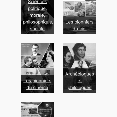
Sciences
politique,
morale,
philosophique,
Les pionniers
sociale
du ciel
Archéologues
Les pionniers
et
du cinéma
philologues