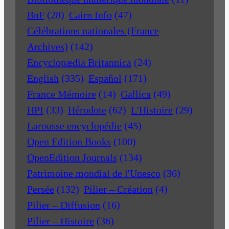
BnF
(28)
Cairn Info
(47)
Célébrations nationales (France
Archives)
(142)
Encyclopædia Britannica
(24)
English
(335)
Español
(171)
France Mémoire
(14)
Gallica
(49)
HPI
(33)
Hérodote
(62)
L'Histoire
(29)
Larousse encyclopédie
(45)
Open Edition Books
(100)
OpenEdition Journals
(134)
Patrimoine mondial de l'Unesco
(36)
Persée
(132)
Pilier – Création
(4)
Pilier – Diffusion
(16)
Pilier – Histoire
(36)