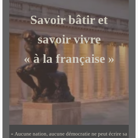
r
c
Savoir bâtir et
h
e
r
savoir vivre
« à la française »
« Aucune nation, aucune démocratie ne peut écrire sa