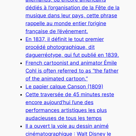
dédiés à l’organisation de la Fête de la
musique dans leur pays, cette phrase
rappelle au monde entier l’origine
française de l’événement.
En 1837, il définit le tout premier
procédé photographique, dit
daguerréotype, qui fut publié en 1839.
French cartoonist and animator Émile
Cohl is often referred to as “the father
of the animated cartoon.”
Le papier calque Canson (1809)
Cette traversée de 45 minutes reste
encore aujourd’hui l’une des
performances artistiques les plus
audacieuses de tous les temps
Il a ouvert la voie au dessin animé
cinématographique : Walt Disney le