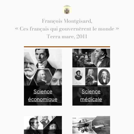
François Montgisard,
« Ces français qui gouvernèrent le monde »
Terra mare, 2011
Science
Science
économique
médicale