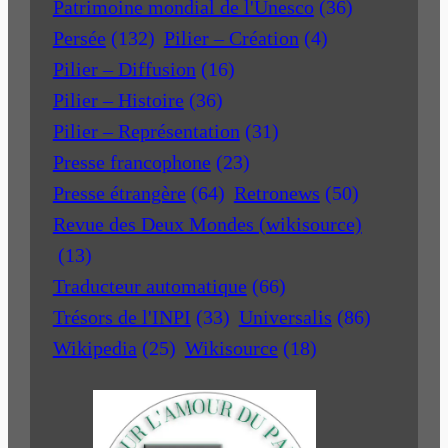
Patrimoine mondial de l'Unesco
(36)
Persée
(132)
Pilier – Création
(4)
Pilier – Diffusion
(16)
Pilier – Histoire
(36)
Pilier – Représentation
(31)
Presse francophone
(23)
Presse étrangère
(64)
Retronews
(50)
Revue des Deux Mondes (wikisource)
(13)
Traducteur automatique
(66)
Trésors de l'INPI
(33)
Universalis
(86)
Wikipedia
(25)
Wikisource
(18)