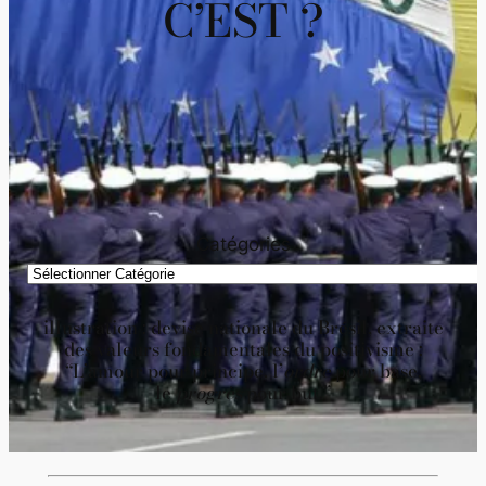
C’EST ?
Catégories
illustration : devise nationale du Brésil, extraite
des valeurs fondamentales du positivisme :
“L’amour pour principe, l’
ordre
pour base,
le
progrès
pour but.”