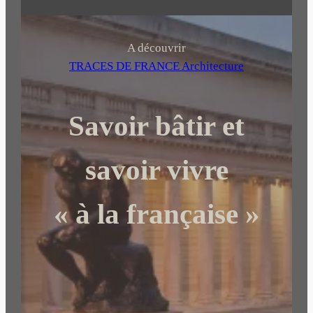
e
c
h
A découvrir
e
TRACES DE FRANCE Architecture
r
c
Savoir bâtir et
h
e
r
savoir vivre
« à la française »