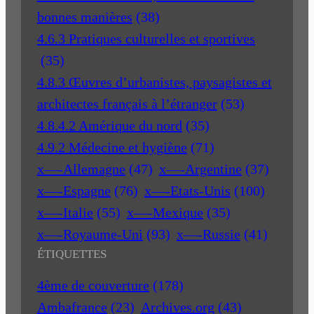
bonnes manières
(38)
4.6.3 Pratiques culturelles et sportives
(35)
4.8.3 Œuvres d’urbanistes, paysagistes et
architectes français à l’étranger
(53)
4.8.4.2 Amérique du nord
(35)
4.9.2 Médecine et hygiène
(71)
x—-Allemagne
(47)
x—-Argentine
(37)
x—-Espagne
(76)
x—-Etats-Unis
(100)
x—-Italie
(55)
x—-Mexique
(35)
x—-Royaume-Uni
(93)
x—-Russie
(41)
ÉTIQUETTES
4ème de couverture
(178)
Ambafrance
(23)
Archives.org
(43)