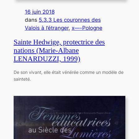
16 juin 2018
dans
5.3.3 Les couronnes des
Valois à l’étranger
, 
x—-Pologne
Sainte Hedwige, protectrice des
nations (Marie-Albane
LENARDUZZI, 1999)
De son vivant, elle était vénérée comme un modèle de
sainteté.