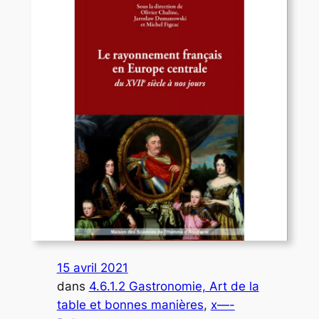
15 avril 2021
dans
4.6.1.2 Gastronomie, Art de la
table et bonnes manières
, 
x—-