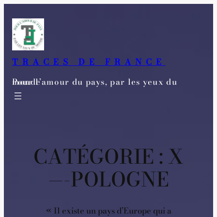
Aller
au
contenu
TRACES DE FRANCE
Pour l’amour du pays, par les yeux du monde
CATÉGORIE :
X
—-POLOGNE
« Il existe un pays d’Europe qui a