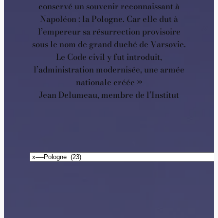
conservé un souvenir reconnaissant à
Napoléon : la Pologne. Car elle dut à
l’empereur sa résurrection provisoire
sous le nom de grand duché de Varsovie.
Le Code civil y fut introduit,
l’administration modernisée, une armée
nationale créée »
Jean Delumeau, membre de l’Institut
Catégories