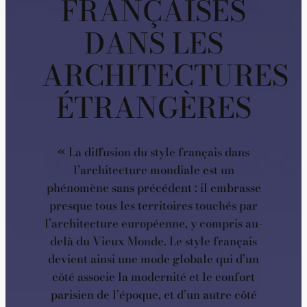
FRANÇAISES
DANS LES
ARCHITECTURES
ÉTRANGÈRES
« La diffusion du style français dans
l’architecture mondiale est un
phénomène sans précédent : il embrasse
presque tous les territoires touchés par
l’architecture européenne, y compris au-
delà du Vieux Monde. Le style français
devient ainsi une mode globale qui d’un
côté associe la modernité et le confort
parisien de l’époque, et d’un autre côté