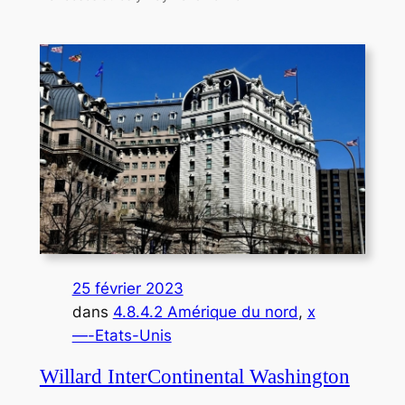
25 février 2023
dans
4.8.4.2 Amérique du nord
, 
x
—-Etats-Unis
Willard InterContinental Washington