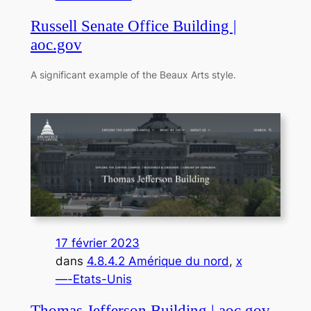
Russell Senate Office Building |
aoc.gov
A significant example of the Beaux Arts style.
17 février 2023
dans
4.8.4.2 Amérique du nord
, 
x
—-Etats-Unis
Thomas Jefferson Building | aoc.gov