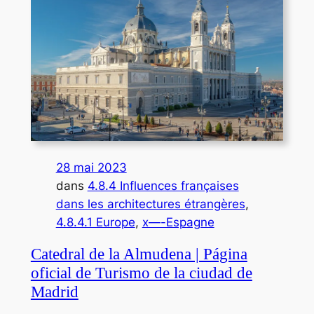
28 mai 2023
dans
4.8.4 Influences françaises
dans les architectures étrangères
, 
4.8.4.1 Europe
, 
x—-Espagne
Catedral de la Almudena | Página
oficial de Turismo de la ciudad de
Madrid