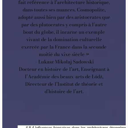
fait référence à l’architecture historique,
dans toutes ses nuances. Cosmopolite,
adopté aussi bien par des aristocrates que
par des plutocrates y compris à l’autre
bout du globe, il incarne un exemple
vivant de la domination culturelle
exercée par la France dans la seconde
moitié du xixe siècle »
– Łukasz Mikołaj Sadowski
Docteur en histoire de l’art, Enseignant à
l’Académie des beaux-arts de Łódź,
Directeur de l’Institut de théorie et
d’histoire de l’art.
Catégories