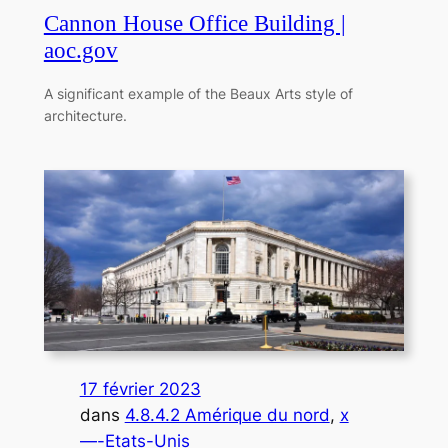
Cannon House Office Building |
aoc.gov
A significant example of the Beaux Arts style of
architecture.
17 février 2023
dans
4.8.4.2 Amérique du nord
, 
x
—-Etats-Unis