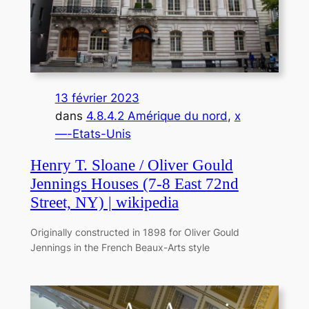
13 février 2023
dans
4.8.4.2 Amérique du nord
, 
x
—-Etats-Unis
Henry T. Sloane / Oliver Gould
Jennings Houses (7-8 East 72nd
Street, NY) | wikipedia
Originally constructed in 1898 for Oliver Gould
Jennings in the French Beaux-Arts style