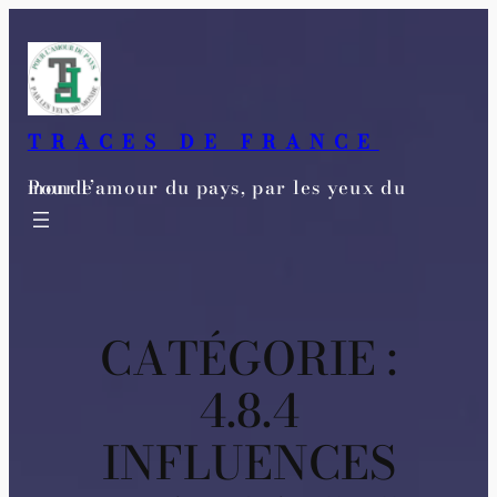
Aller
au
contenu
TRACES DE FRANCE
Pour l’amour du pays, par les yeux du monde
CATÉGORIE :
4.8.4
INFLUENCES