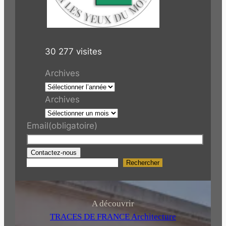
30 277 visites
Archives
Archives
Email
(obligatoire)
Contactez-nous
Rechercher
R
e
c
h
A découvrir
e
TRACES DE FRANCE Architecture