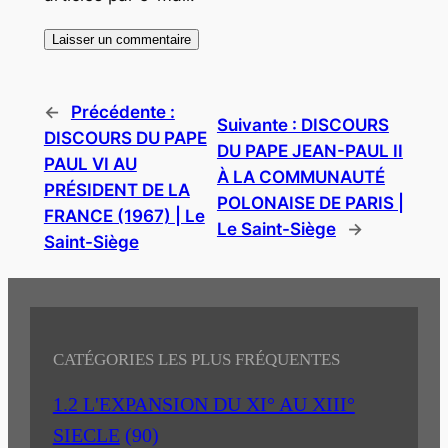
←
Précédente :
Suivante :
DISCOURS
DISCOURS DU PAPE
DU PAPE JEAN-PAUL II
PAUL VI AU
À LA COMMUNAUTÉ
PRÉSIDENT DE LA
POLONAISE DE PARIS |
FRANCE (1967) | Le
Le Saint-Siège
→
Saint-Siège
CATÉGORIES LES PLUS FRÉQUENTES
1.2 L'EXPANSION DU XI° AU XIII°
SIECLE
(90)