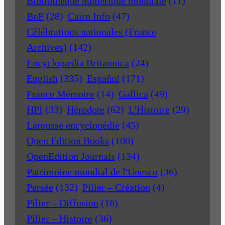
Bibliothèque numérique mondiale
(11)
BnF
(28)
Cairn Info
(47)
Célébrations nationales (France
Archives)
(142)
Encyclopædia Britannica
(24)
English
(335)
Español
(171)
France Mémoire
(14)
Gallica
(49)
HPI
(33)
Hérodote
(62)
L'Histoire
(29)
Larousse encyclopédie
(45)
Open Edition Books
(100)
OpenEdition Journals
(134)
Patrimoine mondial de l'Unesco
(36)
Persée
(132)
Pilier – Création
(4)
Pilier – Diffusion
(16)
Pilier – Histoire
(36)