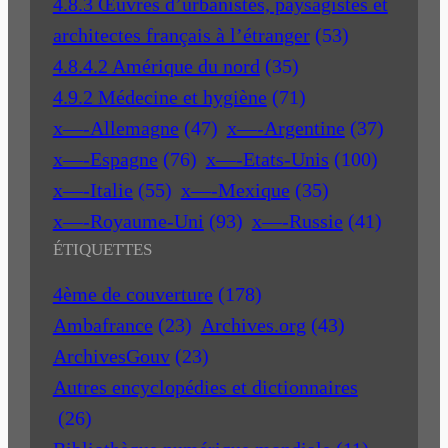
4.8.3 Œuvres d’urbanistes, paysagistes et
architectes français à l’étranger
(53)
4.8.4.2 Amérique du nord
(35)
4.9.2 Médecine et hygiène
(71)
x—-Allemagne
(47)
x—-Argentine
(37)
x—-Espagne
(76)
x—-Etats-Unis
(100)
x—-Italie
(55)
x—-Mexique
(35)
x—-Royaume-Uni
(93)
x—-Russie
(41)
ÉTIQUETTES
4ème de couverture
(178)
Ambafrance
(23)
Archives.org
(43)
ArchivesGouv
(23)
Autres encyclopédies et dictionnaires
(26)