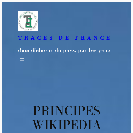
Aller
au
contenu
TRACES DE FRANCE
Pour l’amour du pays, par les yeux du monde
PRINCIPES
WIKIPEDIA