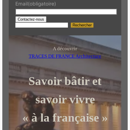
Email
(obligatoire)
Contactez-nous
Rechercher
R
e
c
h
A découvrir
e
TRACES DE FRANCE Architecture
r
c
Savoir bâtir et
h
e
r
savoir vivre
« à la française »