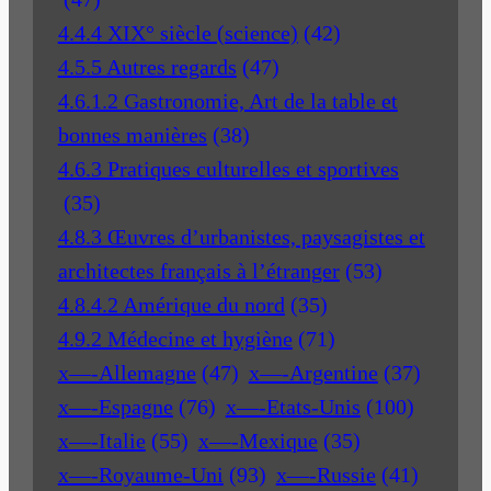
4.4.4 XIX° siècle (science)
(42)
4.5.5 Autres regards
(47)
4.6.1.2 Gastronomie, Art de la table et
bonnes manières
(38)
4.6.3 Pratiques culturelles et sportives
(35)
4.8.3 Œuvres d’urbanistes, paysagistes et
architectes français à l’étranger
(53)
4.8.4.2 Amérique du nord
(35)
4.9.2 Médecine et hygiène
(71)
x—-Allemagne
(47)
x—-Argentine
(37)
x—-Espagne
(76)
x—-Etats-Unis
(100)
x—-Italie
(55)
x—-Mexique
(35)
x—-Royaume-Uni
(93)
x—-Russie
(41)