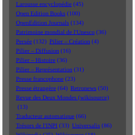
Larousse encyclopédie
(45)
Open Edition Books
(100)
OpenEdition Journals
(134)
Patrimoine mondial de l'Unesco
(36)
Persée
(132)
Pilier – Création
(4)
Pilier – Diffusion
(16)
Pilier – Histoire
(36)
Pilier – Représentation
(31)
Presse francophone
(23)
Presse étrangère
(64)
Retronews
(50)
Revue des Deux Mondes (wikisource)
(13)
Traducteur automatique
(66)
Trésors de l'INPI
(33)
Universalis
(86)
Wikipedia
(25)
Wikisource
(18)