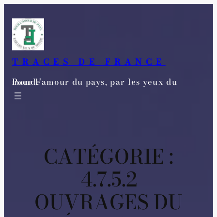
Aller
au
contenu
TRACES DE FRANCE
Pour l’amour du pays, par les yeux du monde
CATÉGORIE :
4.7.5.2
OUVRAGES DU