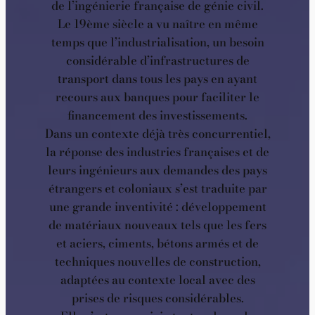
de l’ingénierie française de génie civil.
Le 19ème siècle a vu naître en même
temps que l’industrialisation, un besoin
considérable d’infrastructures de
transport dans tous les pays en ayant
recours aux banques pour faciliter le
financement des investissements.
Dans un contexte déjà très concurrentiel,
la réponse des industries françaises et de
leurs ingénieurs aux demandes des pays
étrangers et coloniaux s’est traduite par
une grande inventivité : développement
de matériaux nouveaux tels que les fers
et aciers, ciments, bétons armés et de
techniques nouvelles de construction,
adaptées au contexte local avec des
prises de risques considérables.