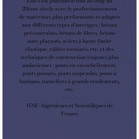
Elle s’est poursuivie tout au long du
20ème siècle avec le perfectionnement
de matériaux plus performants et adaptés
aux différents types d’ouvrages : bétons
précontraints, bétons de fibres, bétons
auto-plaçants, aciers à haute limite
élastique, câbles toronnés, etc. et des
techniques de construction toujours plus
audacieuses : ponts en encorbellement,
ponts poussés, ponts suspendus, ponts à
haubans, tunneliers à grands rendements,
etc.
————
IESF- Ingénieurs et Scientifiques de
France