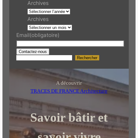
Archives
Archives
Email
(obligatoire)
Contactez-nous
Rechercher
R
e
c
h
A découvrir
e
TRACES DE FRANCE Architecture
r
c
Savoir bâtir et
h
e
r
savoir vivre