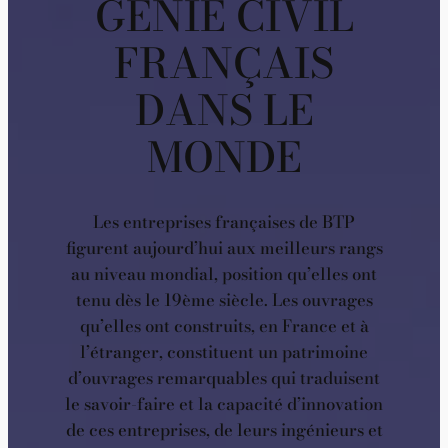
GÉNIE CIVIL
FRANÇAIS
DANS LE
MONDE
Les entreprises françaises de BTP
figurent aujourd’hui aux meilleurs rangs
au niveau mondial, position qu’elles ont
tenu dès le 19ème siècle. Les ouvrages
qu’elles ont construits, en France et à
l’étranger, constituent un patrimoine
d’ouvrages remarquables qui traduisent
le savoir-faire et la capacité d’innovation
de ces entreprises, de leurs ingénieurs et