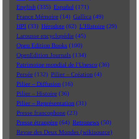
English
(335)
Español
(171)
France Mémoire
(14)
Gallica
(49)
HPI
(33)
Hérodote
(62)
L'Histoire
(29)
Larousse encyclopédie
(45)
Open Edition Books
(100)
OpenEdition Journals
(134)
Patrimoine mondial de l'Unesco
(36)
Persée
(132)
Pilier – Création
(4)
Pilier – Diffusion
(16)
Pilier – Histoire
(36)
Pilier – Représentation
(31)
Presse francophone
(23)
Presse étrangère
(64)
Retronews
(50)
Revue des Deux Mondes (wikisource)