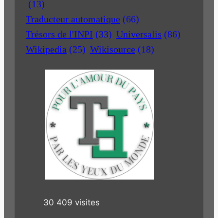
(13)
Traducteur automatique
(66)
Trésors de l'INPI
(33)
Universalis
(86)
Wikipedia
(25)
Wikisource
(18)
30 409 visites