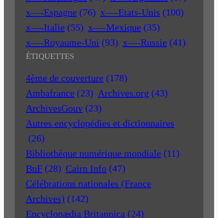
x—-Espagne
(76)
x—-Etats-Unis
(100)
x—-Italie
(55)
x—-Mexique
(35)
x—-Royaume-Uni
(93)
x—-Russie
(41)
ÉTIQUETTES
4ème de couverture
(178)
Ambafrance
(23)
Archives.org
(43)
ArchivesGouv
(23)
Autres encyclopédies et dictionnaires
(26)
Bibliothèque numérique mondiale
(11)
BnF
(28)
Cairn Info
(47)
Célébrations nationales (France
Archives)
(142)
Encyclopædia Britannica
(24)