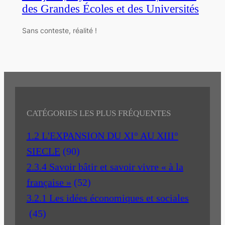
des Grandes Écoles et des Universités
Sans conteste, réalité !
CATÉGORIES LES PLUS FRÉQUENTES
1.2 L'EXPANSION DU XI° AU XIII°
SIECLE
(90)
2.3.4 Savoir bâtir et savoir vivre « à la
française »
(52)
3.2.1 Les idées économiques et sociales
(45)