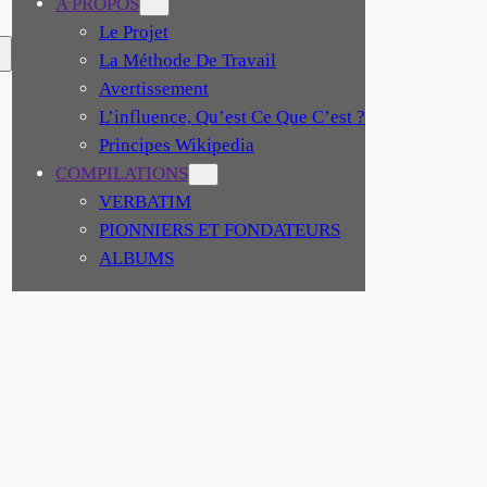
A PROPOS
Le Projet
La Méthode De Travail
Avertissement
L’influence, Qu’est Ce Que C’est ?
Principes Wikipedia
COMPILATIONS
VERBATIM
PIONNIERS ET FONDATEURS
ALBUMS