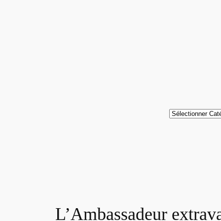
L’AMBASSAD
VATT
Catégories
L’Ambassadeur extravag