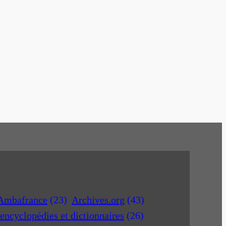
Ambafrance
(23)
Archives.org
(43)
encyclopédies et dictionnaires
(26)