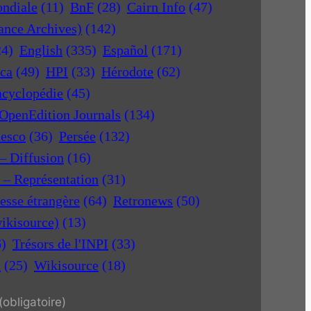
ondiale
(11)
BnF
(28)
Cairn Info
(47)
rance Archives)
(142)
24)
English
(335)
Español
(171)
ica
(49)
HPI
(33)
Hérodote
(62)
ncyclopédie
(45)
OpenEdition Journals
(134)
nesco
(36)
Persée
(132)
 – Diffusion
(16)
r – Représentation
(31)
esse étrangère
(64)
Retronews
(50)
ikisource)
(13)
6)
Trésors de l'INPI
(33)
a
(25)
Wikisource
(18)
(obligatoire)