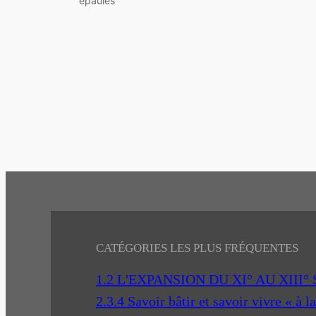
épaules
CATÉGORIES LES PLUS FRÉQUENTES
1.2 L'EXPANSION DU XI° AU XIII°
2.3.4 Savoir bâtir et savoir vivre « à l