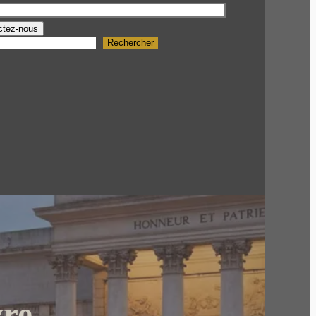
ctez-nous
Rechercher
vre