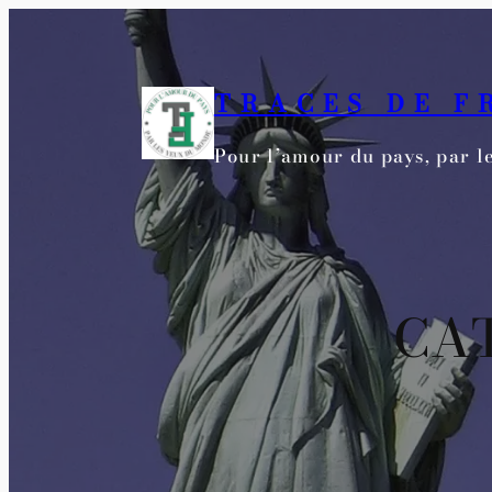
Aller
au
contenu
TRACES DE F
Pour l’amour du pays, par 
CAT