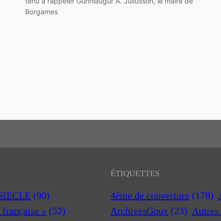
tenu a rappeler Gunnlaugur A. Júlíusson, le maire de
Borgames
ÉTIQUETTES
 SIECLE
(90)
4ème de couverture
(178)
a française »
(52)
ArchivesGouv
(23)
Autres 