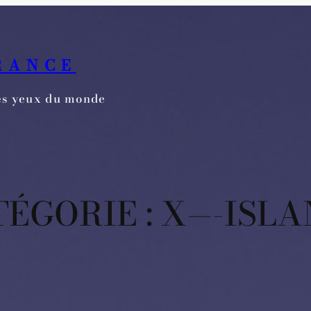
RANCE
les yeux du monde
ÉGORIE :
X—-ISLA