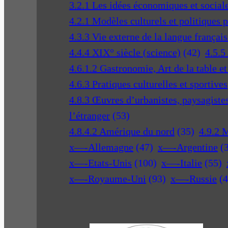
3.2.1 Les idées économiques et social
4.2.1 Modèles culturels et politiques 
4.3.3 Vie externe de la langue français
4.4.4 XIX° siècle (science)
(42)
4.5.5
4.6.1.2 Gastronomie, Art de la table e
4.6.3 Pratiques culturelles et sportives
4.8.3 Œuvres d’urbanistes, paysagistes 
l’étranger
(53)
4.8.4.2 Amérique du nord
(35)
4.9.2 
x—-Allemagne
(47)
x—-Argentine
(
x—-Etats-Unis
(100)
x—-Italie
(55)
x—-Royaume-Uni
(93)
x—-Russie
(4