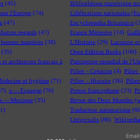
es
(45)
Bibliothèque numérique m
pour l'Europe
(74)
Célébrations nationales (F
e
(47)
Encyclopædia Britannica
(
 Autres regards
(47)
France Mémoire
(14)
Gall
t bonnes manières
(38)
L'Histoire
(29)
Larousse e
(35)
Open Edition Books
(100)
et architectes français à
Patrimoine mondial de l'U
Pilier – Création
(4)
Pilier
Médecine et hygiène
(71)
Pilier – Histoire
(36)
Pilie
37)
x—-Espagne
(76)
Presse francophone
(23)
Pr
x—-Mexique
(35)
Revue des Deux Mondes (w
1)
Traducteur automatique
(6
Universalis
(86)
Wikipedi
Email