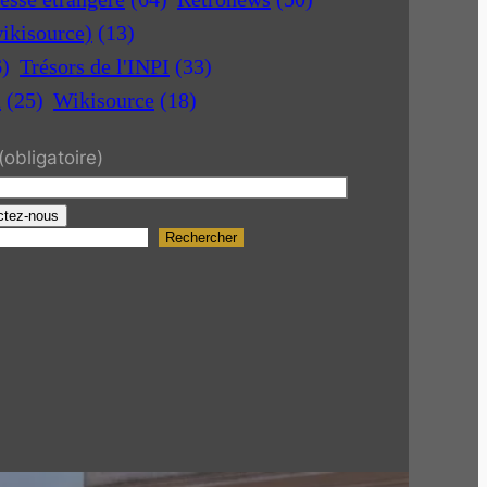
ikisource)
(13)
6)
Trésors de l'INPI
(33)
a
(25)
Wikisource
(18)
(obligatoire)
ctez-nous
Rechercher