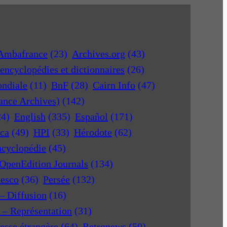
Ambafrance
(23)
Archives.org
(43)
encyclopédies et dictionnaires
(26)
ondiale
(11)
BnF
(28)
Cairn Info
(47)
rance Archives)
(142)
24)
English
(335)
Español
(171)
ica
(49)
HPI
(33)
Hérodote
(62)
ncyclopédie
(45)
OpenEdition Journals
(134)
nesco
(36)
Persée
(132)
 – Diffusion
(16)
r – Représentation
(31)
esse étrangère
(64)
Retronews
(50)