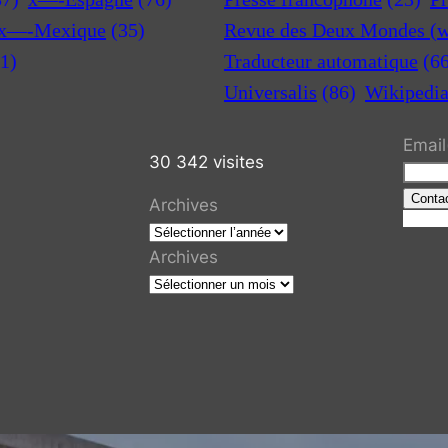
x—-Mexique
(35)
Revue des Deux Mondes (w
1)
Traducteur automatique
(6
Universalis
(86)
Wikipedi
Email
30 342 visites
Conta
Archives
R
e
Archives
c
h
e
r
c
h
e