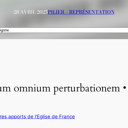
28 AVRIL 2025
PILIER – REPRÉSENTATION
um omnium perturbationem • 2
tres apports de l’Eglise de France