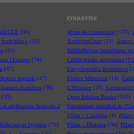
ÉTIQUETTES
 SIECLE
(90)
4ème de couverture
(178)
a française »
(52)
ArchivesGouv
(23)
Autres 
es
(45)
Bibliothèque numérique m
pour l'Europe
(74)
Célébrations nationales (F
e
(47)
Encyclopædia Britannica
(
 Autres regards
(47)
France Mémoire
(14)
Gall
t bonnes manières
(38)
L'Histoire
(29)
Larousse e
(35)
Open Edition Books
(100)
et architectes français à
Patrimoine mondial de l'U
Pilier – Création
(4)
Pilier
Médecine et hygiène
(71)
Pilier – Histoire
(36)
Pilie
37)
x—-Espagne
(76)
Presse francophone
(23)
Pr