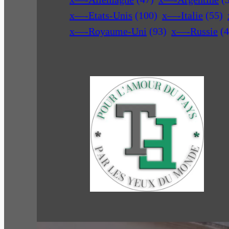
x—-Etats-Unis
(100)
x—-Italie
(55)
x—-Royaume-Uni
(93)
x—-Russie
(4