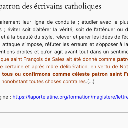
 patron des écrivains catholiques
airement leur ligne de conduite ; étudier avec le plu
 éviter soit d’altérer la vérité, soit de l’atténuer ou
e et à la beauté du style, relever et parer les idées de l’
e attaque s’impose, réfuter les erreurs et s’opposer à 
entions droites et qu’on agit avant tout dans un sentime
it que saint François de Sales ait été donné comme
patr
e certaine et après mûre délibération, en vertu de Notr
 tous ou confirmons comme céleste patron saint F
, nonobstant toutes choses contraires
.(…)
gine :
https://laportelatine.org/formation/magistere/le