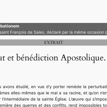
rbationem
 saint François de Sales, déclaré par la même occasion 
EXTRAIT
ut et bénédiction Apostolique.
 avons étudié, en vue d’y porter remède la perturbat
es elles-mêmes que le mal a sa racine, et qu’on n’en s
l’intermédiaire de la sainte Église. L’œuvre qui s’impos
mière des guerres et des conflits, rend impossibles tou