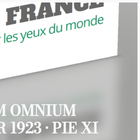
M OMNIUM
923 • PIE XI