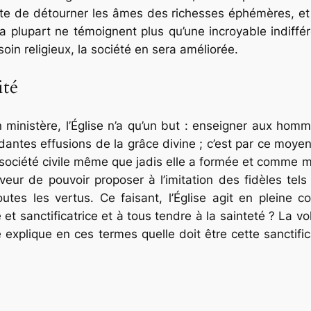
te de détourner les âmes des richesses éphémères, et f
la plupart ne témoignent plus qu’une incroyable indiff
oin religieux, la société en sera améliorée.
ité
nistère, l’Église n’a qu’un but : enseigner aux homme
ndantes effusions de la grâce divine ; c’est par ce moyen
la société civile même que jadis elle a formée et comme 
veur de pouvoir proposer à l’imitation des fidèles tel
tes les vertus. Ce faisant, l’Église agit en pleine c
e et sanctificatrice et à tous tendre à la sainteté ?
La vo
 explique en ces termes quelle doit être cette sanctific