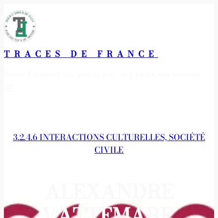
Aller
au
contenu
TRACES DE FRANCE
Pour l’amour du pays, par les yeux du monde
3.2.4.6 INTERACTIONS CULTURELLES, SOCIÉTÉ
CIVILE
ALEXANDRE
VATTEMARE,