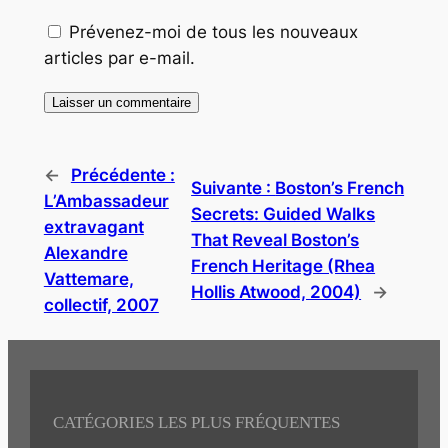
Prévenez-moi de tous les nouveaux
articles par e-mail.
←
Précédente :
Suivante :
Boston’s French
L’Ambassadeur
Secrets: Guided Walks
extravagant
That Reveal Boston’s
Alexandre
French Heritage (Rhea
Vattemare,
Hollis Atwood, 2004)
→
collectif, 2007
CATÉGORIES LES PLUS FRÉQUENTES