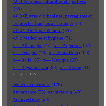
4.6.3 Pratiques culturelles et sportives
(35)
4.8.3 Œuvres d’urbanistes, paysagistes et
architectes français à l’étranger
(53)
4.8.4.2 Amérique du nord
(35)
4.9.2 Médecine et hygiène
(71)
x—-Allemagne
(47)
x—-Argentine
(37)
x—-Espagne
(76)
x—-Etats-Unis
(100)
x—-Italie
(55)
x—-Mexique
(35)
x—-Royaume-Uni
(93)
x—-Russie
(41)
ÉTIQUETTES
4ème de couverture
(178)
Ambafrance
(23)
Archives.org
(43)
ArchivesGouv
(23)