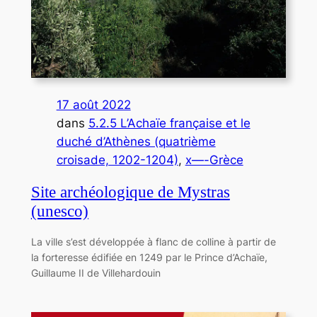
17 août 2022
dans
5.2.5 L’Achaïe française et le
duché d’Athènes (quatrième
croisade, 1202-1204)
, 
x—-Grèce
Site archéologique de Mystras
(unesco)
La ville s’est développée à flanc de colline à partir de
la forteresse édifiée en 1249 par le Prince d’Achaïe,
Guillaume II de Villehardouin