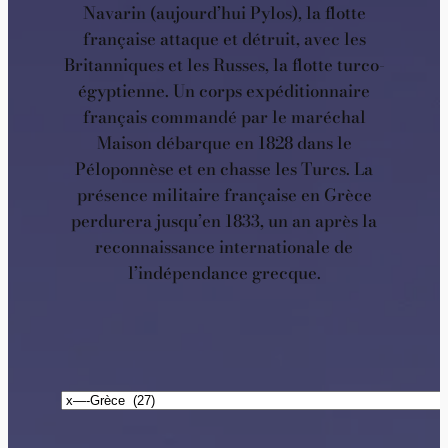
Navarin (aujourd’hui Pylos), la flotte
française attaque et détruit, avec les
Britanniques et les Russes, la flotte turco-
égyptienne. Un corps expéditionnaire
français commandé par le maréchal
Maison débarque en 1828 dans le
Péloponnèse et en chasse les Turcs. La
présence militaire française en Grèce
perdurera jusqu’en 1833, un an après la
reconnaissance internationale de
l’indépendance grecque.
Catégories