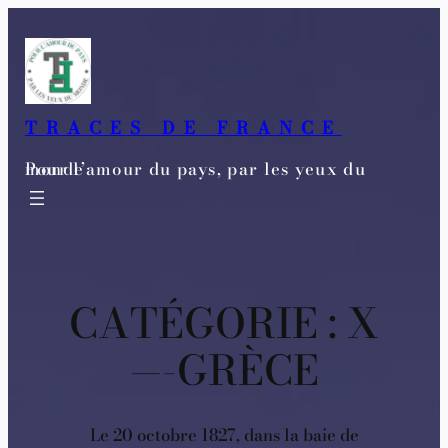
Aller
au
contenu
TRACES DE FRANCE
Pour l’amour du pays, par les yeux du monde
CATÉGORIE :
X
—-GRÈCE
Le 20 octobre 1827, dans la baie de