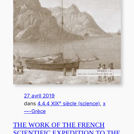
27 avril 2019
dans
4.4.4 XIX° siècle (science)
, 
x
—-Grèce
ΤHE WORK OF THE FRENCH
SCIENTIFIC EXPEDITION TO THE