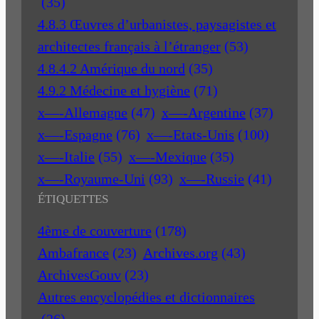
(35)
4.8.3 Œuvres d’urbanistes, paysagistes et
architectes français à l’étranger
(53)
4.8.4.2 Amérique du nord
(35)
4.9.2 Médecine et hygiène
(71)
x—-Allemagne
(47)
x—-Argentine
(37)
x—-Espagne
(76)
x—-Etats-Unis
(100)
x—-Italie
(55)
x—-Mexique
(35)
x—-Royaume-Uni
(93)
x—-Russie
(41)
ÉTIQUETTES
4ème de couverture
(178)
Ambafrance
(23)
Archives.org
(43)
ArchivesGouv
(23)
Autres encyclopédies et dictionnaires
(26)