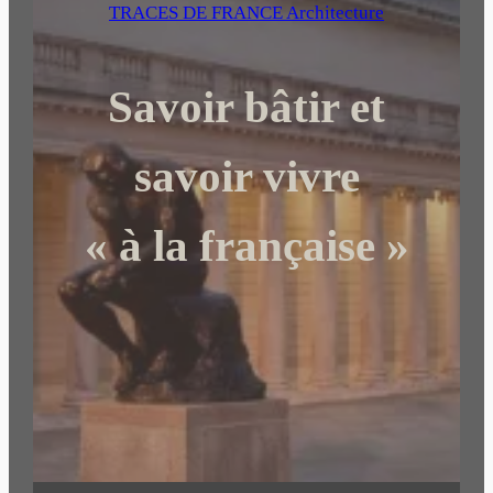
e
TRACES DE FRANCE Architecture
r
c
Savoir bâtir et
h
e
r
savoir vivre
« à la française »