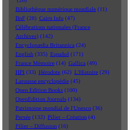
Bibliothèque numérique mondiale
(11)
BnF
(28)
Cairn Info
(47)
Célébrations nationales (France
Archives)
(142)
Encyclopædia Britannica
(24)
English
(335)
Español
(171)
France Mémoire
(14)
Gallica
(49)
HPI
(33)
Hérodote
(62)
L'Histoire
(29)
Larousse encyclopédie
(45)
Open Edition Books
(100)
OpenEdition Journals
(134)
Patrimoine mondial de l'Unesco
(36)
Persée
(132)
Pilier – Création
(4)
Pilier – Diffusion
(16)