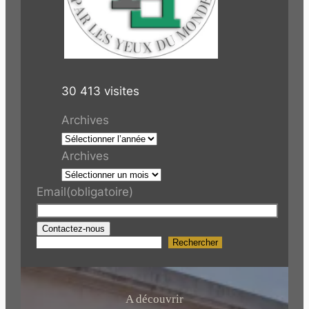
30 413 visites
Archives
Archives
Email
(obligatoire)
Contactez-nous
Rechercher
R
e
c
h
A découvrir