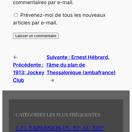
commentaires par e-mail.
Prévenez-moi de tous les nouveaux
articles par e-mail.
←
Suivante :
Ernest Hébrard,
Précédente :
l’âme du plan de
1913: Jockey
Thessalonique (ambafrance)
Club
→
CATÉGORIES LES PLUS FRÉQUENTES
1.2 L'EXPANSION DU XI° AU XIII°