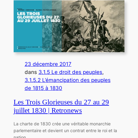
23 décembre 2017
dans
3.1.5 Le droit des peuples
, 
3.1.5.2 L’émancipation des peuples
de 1815 à 1830
Les Trois Glorieuses du 27 au 29
juillet 1830 | Retronews
La charte de 1830 crée une véritable monarchie
parlementaire et devient un contrat entre le roi et la
nation