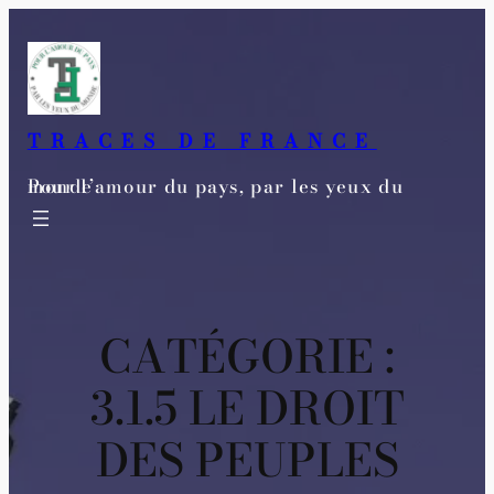
Aller
au
contenu
TRACES DE FRANCE
Pour l’amour du pays, par les yeux du monde
CATÉGORIE :
3.1.5 LE DROIT
DES PEUPLES