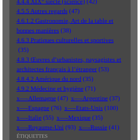
4.4.4 XIX° siècle (science)
(42)
4.5.5 Autres regards
(47)
4.6.1.2 Gastronomie, Art de la table et
bonnes manières
(38)
4.6.3 Pratiques culturelles et sportives
(35)
4.8.3 Œuvres d’urbanistes, paysagistes et
architectes français à l’étranger
(53)
4.8.4.2 Amérique du nord
(35)
4.9.2 Médecine et hygiène
(71)
x—-Allemagne
(47)
x—-Argentine
(37)
x—-Espagne
(76)
x—-Etats-Unis
(100)
x—-Italie
(55)
x—-Mexique
(35)
x—-Royaume-Uni
(93)
x—-Russie
(41)
ÉTIQUETTES