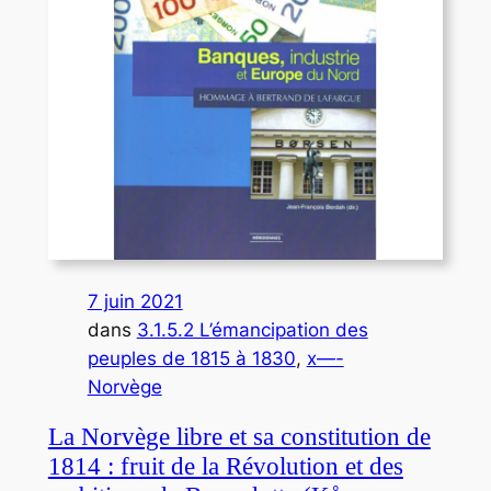
7 juin 2021
dans
3.1.5.2 L’émancipation des
peuples de 1815 à 1830
, 
x—-
Norvège
La Norvège libre et sa constitution de
1814 : fruit de la Révolution et des