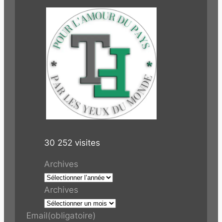
30 252 visites
Archives
Archives
Email
(obligatoire)