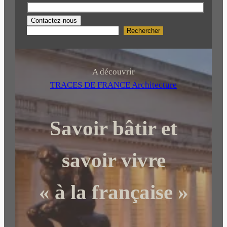
Contactez-nous
Rechercher
R
e
c
h
A découvrir
e
TRACES DE FRANCE Architecture
r
c
Savoir bâtir et
h
e
r
savoir vivre
« à la française »