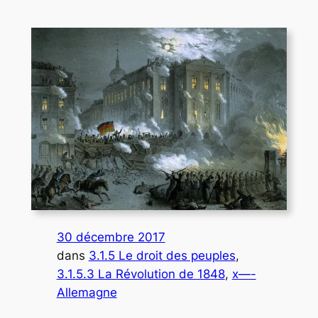
30 décembre 2017
dans
3.1.5 Le droit des peuples
, 
3.1.5.3 La Révolution de 1848
, 
x—-
Allemagne