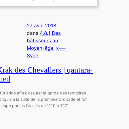
27 avril 2018
dans
4.8.1 Des
bâtisseurs au
Moyen-âge
, 
x—-
Syrie
Krak des Chevaliers | qantara-
med
l fut érigé afin d’assurer la garde des territoires
onquis à la suite de la première Croisade et fut
ccupé par les Croisés de 1110 à 1271