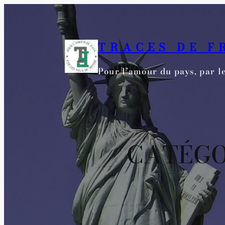
Aller
au
contenu
TRACES DE F
Pour l’amour du pays, par 
CATÉGO