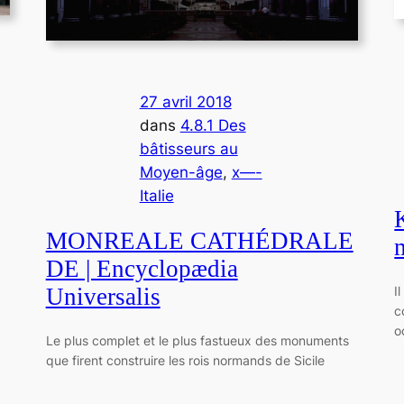
27 avril 2018
dans
4.8.1 Des
bâtisseurs au
Moyen-âge
, 
x—-
Italie
MONREALE CATHÉDRALE
DE | Encyclopædia
Universalis
I
c
o
Le plus complet et le plus fastueux des monuments
que firent construire les rois normands de Sicile