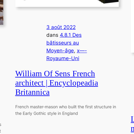
3 août 2022
dans
4.8.1 Des
bâtisseurs au
Moyen-âge
, 
x—-
Royaume-Uni
William Of Sens French
architect | Encyclopeadia
Britannica
French master-mason who built the first structure in
the Early Gothic style in England
s
t