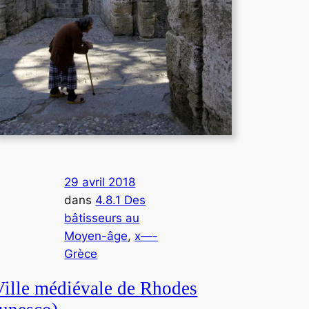
29 avril 2018
dans
4.8.1 Des
bâtisseurs au
Moyen-âge
, 
x—-
Grèce
Ville médiévale de Rhodes