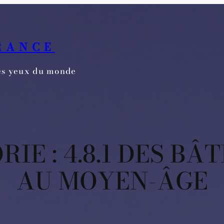
RANCE
les yeux du monde
RIE :
4.8.1 DES BÂ
AU MOYEN-ÂGE