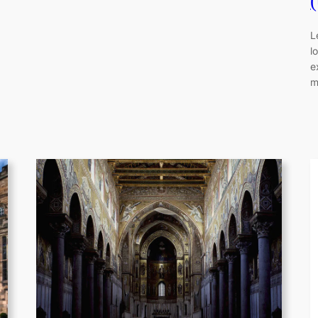
L
l
e
m