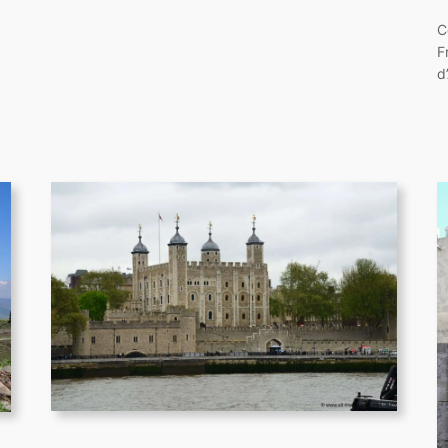
C
F
d