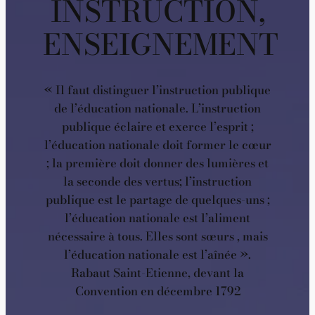
INSTRUCTION,
ENSEIGNEMENT
« Il faut distinguer l’instruction publique
de l’éducation nationale. L’instruction
publique éclaire et exerce l’esprit ;
l’éducation nationale doit former le cœur
; la première doit donner des lumières et
la seconde des vertus; l’instruction
publique est le partage de quelques-uns ;
l’éducation nationale est l’aliment
nécessaire à tous. Elles sont sœurs , mais
l’éducation nationale est l’aînée ».
Rabaut Saint-Etienne, devant la
Convention en décembre 1792