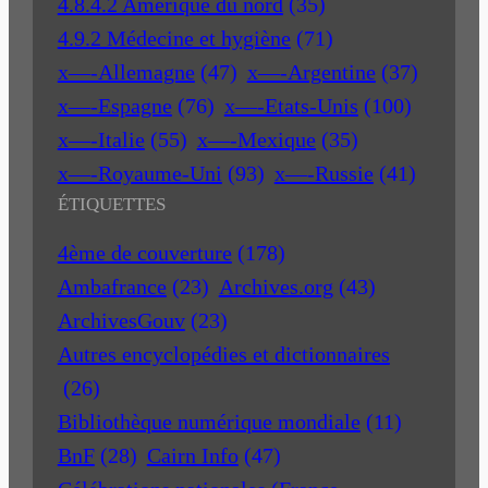
4.8.4.2 Amérique du nord
(35)
4.9.2 Médecine et hygiène
(71)
x—-Allemagne
(47)
x—-Argentine
(37)
x—-Espagne
(76)
x—-Etats-Unis
(100)
x—-Italie
(55)
x—-Mexique
(35)
x—-Royaume-Uni
(93)
x—-Russie
(41)
ÉTIQUETTES
4ème de couverture
(178)
Ambafrance
(23)
Archives.org
(43)
ArchivesGouv
(23)
Autres encyclopédies et dictionnaires
(26)
Bibliothèque numérique mondiale
(11)
BnF
(28)
Cairn Info
(47)