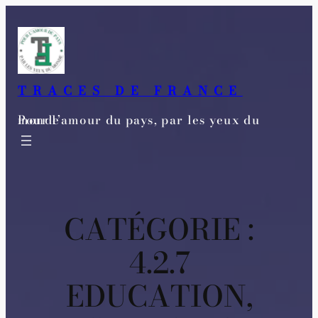
Aller
au
contenu
TRACES DE FRANCE
Pour l’amour du pays, par les yeux du monde
CATÉGORIE :
4.2.7
EDUCATION,