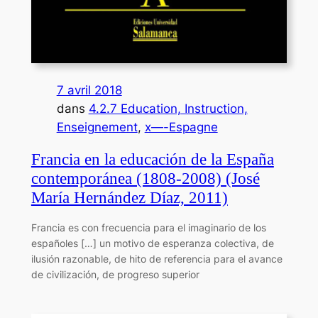
7 avril 2018
dans
4.2.7 Education, Instruction,
Enseignement
, 
x—-Espagne
Francia en la educación de la España
contemporánea (1808-2008) (José
María Hernández Díaz, 2011)
Francia es con frecuencia para el imaginario de los
españoles […] un motivo de esperanza colectiva, de
ilusión razonable, de hito de referencia para el avance
de civilización, de progreso superior