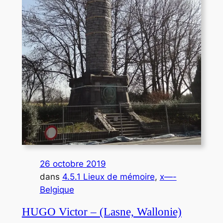
26 octobre 2019
dans
4.5.1 Lieux de mémoire
, 
x—-
Belgique
HUGO Victor – (Lasne, Wallonie)