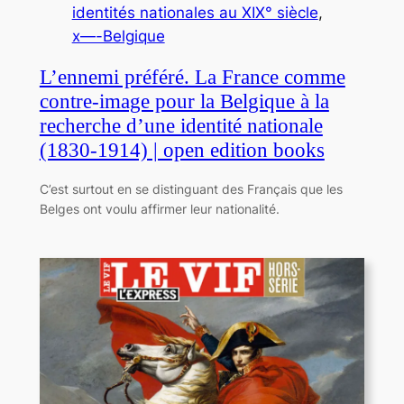
identités nationales au XIX° siècle
, 
x—-Belgique
L’ennemi préféré. La France comme
contre-image pour la Belgique à la
recherche d’une identité nationale
(1830-1914) | open edition books
C’est surtout en se distinguant des Français que les
Belges ont voulu affirmer leur nationalité.