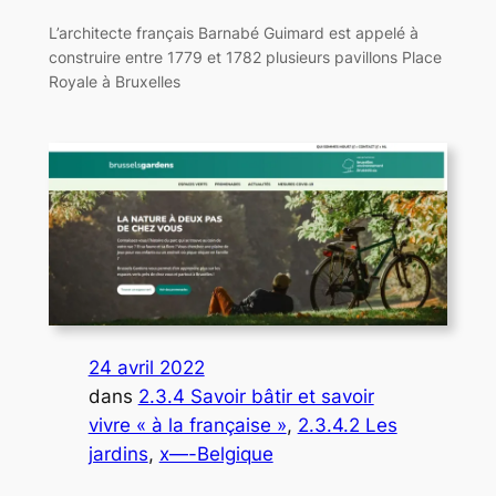
L’architecte français Barnabé Guimard est appelé à
construire entre 1779 et 1782 plusieurs pavillons Place
Royale à Bruxelles
24 avril 2022
dans
2.3.4 Savoir bâtir et savoir
vivre « à la française »
, 
2.3.4.2 Les
jardins
, 
x—-Belgique