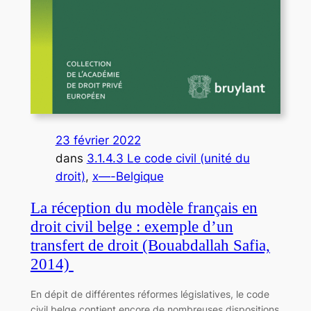
23 février 2022
dans
3.1.4.3 Le code civil (unité du
droit)
, 
x—-Belgique
La réception du modèle français en
droit civil belge : exemple d’un
transfert de droit (Bouabdallah Safia,
2014)
En dépit de différentes réformes législatives, le code
civil belge contient encore de nombreuses dispositions