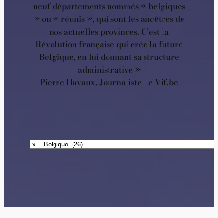
neuf départements nommés « belgiques
» ou « réunis », qui sont les ancêtres de
nos actuelles provinces. C’est la
Révolution française qui crée la future
Belgique, en lui donnant sa structure
administrative »
Pierre Havaux, Journaliste Le Vif.be
Catégories