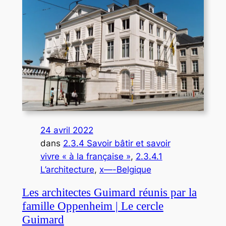
24 avril 2022
dans
2.3.4 Savoir bâtir et savoir
vivre « à la française »
, 
2.3.4.1
L’architecture
, 
x—-Belgique
Les architectes Guimard réunis par la
famille Oppenheim | Le cercle
Guimard