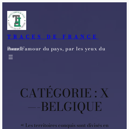
Aller
au
contenu
TRACES DE FRANCE
Pour l’amour du pays, par les yeux du monde
CATÉGORIE :
X
—-BELGIQUE
« Les territoires conquis sont divisés en