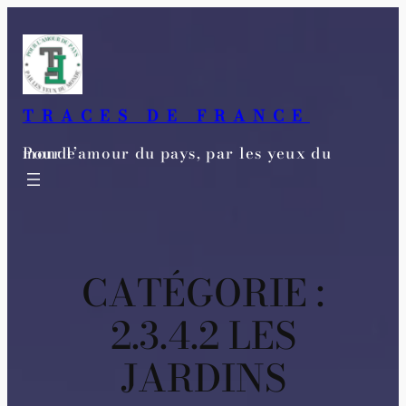
Aller
au
contenu
TRACES DE FRANCE
Pour l’amour du pays, par les yeux du monde
CATÉGORIE :
2.3.4.2 LES
JARDINS