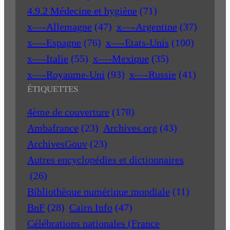
4.9.2 Médecine et hygiène
(71)
x—-Allemagne
(47)
x—-Argentine
(37)
x—-Espagne
(76)
x—-Etats-Unis
(100)
x—-Italie
(55)
x—-Mexique
(35)
x—-Royaume-Uni
(93)
x—-Russie
(41)
ÉTIQUETTES
4ème de couverture
(178)
Ambafrance
(23)
Archives.org
(43)
ArchivesGouv
(23)
Autres encyclopédies et dictionnaires
(26)
Bibliothèque numérique mondiale
(11)
BnF
(28)
Cairn Info
(47)
Célébrations nationales (France