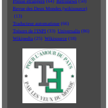
Presse étrangère
(64)
Retronews
(50)
Revue des Deux Mondes (wikisource)
(13)
Traducteur automatique
(66)
Trésors de l'INPI
(33)
Universalis
(86)
Wikipedia
(25)
Wikisource
(18)