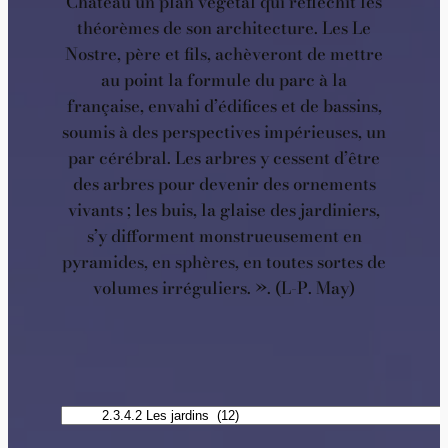
Château un plan végétal qui réfléchit les
théorèmes de son architecture. Les Le
Nostre, père et fils, achèveront de mettre
au point la formule du parc à la
française, envahi d’édifices et de bassins,
soumis à des perspectives impérieuses, un
par cérébral. Les arbres y cessent d’être
des arbres pour devenir des ornements
vivants ; les buis, la glaise des jardiniers,
s’y difforment monstrueusement en
pyramides, en sphères, en toutes sortes de
volumes irréguliers. ». (L-P. May)
Catégories