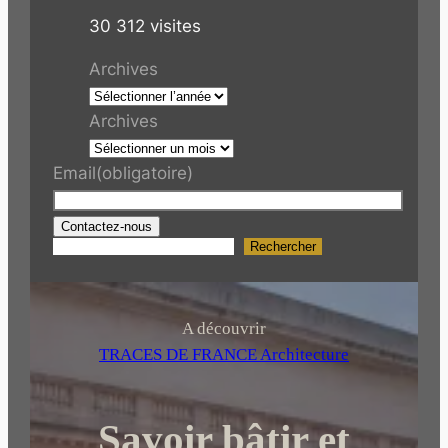
30 312 visites
Archives
Archives
Email
(obligatoire)
Contactez-nous
Rechercher
R
e
c
h
A découvrir
e
TRACES DE FRANCE Architecture
r
c
Savoir bâtir et
h