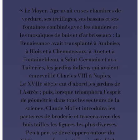
« Le Moyen-Age avait eu ses chambres de
verdure, ses treillages, ses bassins et ses
fontaines combinés avec les damiers et
les mosaïques de buis et d’arbrisseaux ; la
Renaissance avait transplanté à Amboise,
à Blois et à Chenonceaux, à Anet et à
Fontainebleau, à Saint-Germain et aux
Tuileries, les jardins italiens qui avaient
émerveillé Charles VIII à Naples.
Le XVIIè siècle eut d’abord les jardins de
l’Astrée ; puis, lorsque triomphera l’esprit
de géométrie dans tous les secteurs de la
science, Claude Mollet introduira les
parterres de broderie et tracera avec des
buis taillés les figures les plus diverses.
Peu à peu, se développera autour du