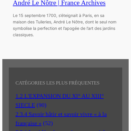
André Le Nôtre | France Archives
Le 15 septembre 1700, s’éteignait à Paris, en sa
maison des Tuileries, André Le Nôtre, dont le seul nom
symbolise la perfection et l’apogée de l’art des jardins
classiques.
CATÉGORIES LES PLUS FRÉQUENTES
1.2 L'EXPANSION DU XI° AU XIII°
SIECLE
(90)
2.3.4 Savoir bâtir et savoir vivre « à la
française »
(52)