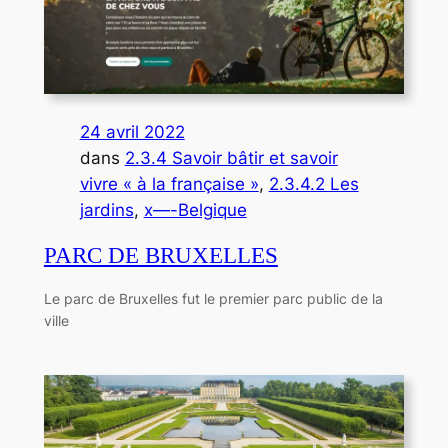
24 avril 2022
dans
2.3.4 Savoir bâtir et savoir
vivre « à la française »
, 
2.3.4.2 Les
jardins
, 
x—-Belgique
PARC DE BRUXELLES
Le parc de Bruxelles fut le premier parc public de la
ville