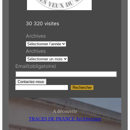
30 320 visites
Archives
Archives
Email
(obligatoire)
Contactez-nous
Rechercher
R
e
c
h
A découvrir
e
TRACES DE FRANCE Architecture
r