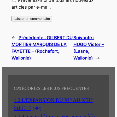
Prévenez-moi de tous les nouveaux
articles par e-mail.
←
Précédente :
GILBERT DU
Suivante :
MORTIER MARQUIS DE LA
HUGO Victor –
FAYETTE – (Rochefort,
(Lasne,
Wallonie)
Wallonie)
→
CATÉGORIES LES PLUS FRÉQUENTES
1.2 L'EXPANSION DU XI° AU XIII°
SIECLE
(90)
2.3.4 Savoir bâtir et savoir vivre « à la