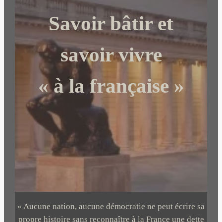
c
Savoir bâtir et
h
e
r
savoir vivre
« à la française »
« Aucune nation, aucune démocratie ne peut écrire sa
propre histoire sans reconnaître à la France une dette