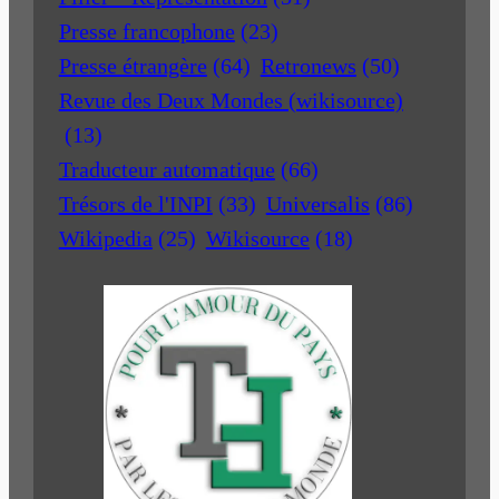
Presse francophone
(23)
Presse étrangère
(64)
Retronews
(50)
Revue des Deux Mondes (wikisource)
(13)
Traducteur automatique
(66)
Trésors de l'INPI
(33)
Universalis
(86)
Wikipedia
(25)
Wikisource
(18)