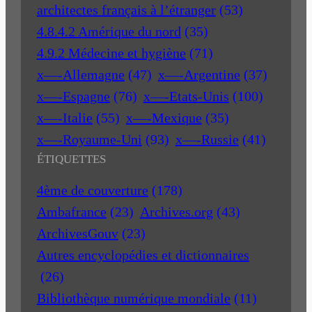
architectes français à l’étranger
(53)
4.8.4.2 Amérique du nord
(35)
4.9.2 Médecine et hygiène
(71)
x—-Allemagne
(47)
x—-Argentine
(37)
x—-Espagne
(76)
x—-Etats-Unis
(100)
x—-Italie
(55)
x—-Mexique
(35)
x—-Royaume-Uni
(93)
x—-Russie
(41)
ÉTIQUETTES
4ème de couverture
(178)
Ambafrance
(23)
Archives.org
(43)
ArchivesGouv
(23)
Autres encyclopédies et dictionnaires
(26)
Bibliothèque numérique mondiale
(11)