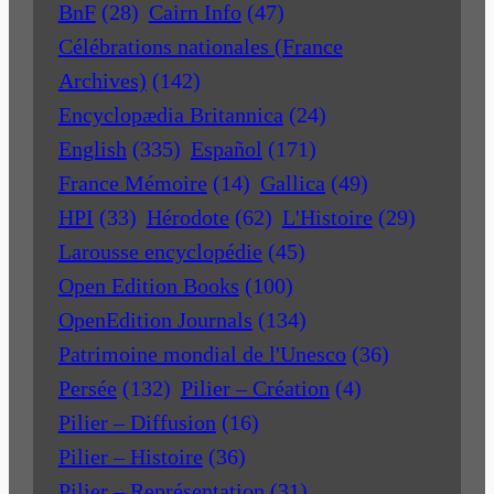
BnF
(28)
Cairn Info
(47)
Célébrations nationales (France
Archives)
(142)
Encyclopædia Britannica
(24)
English
(335)
Español
(171)
France Mémoire
(14)
Gallica
(49)
HPI
(33)
Hérodote
(62)
L'Histoire
(29)
Larousse encyclopédie
(45)
Open Edition Books
(100)
OpenEdition Journals
(134)
Patrimoine mondial de l'Unesco
(36)
Persée
(132)
Pilier – Création
(4)
Pilier – Diffusion
(16)
Pilier – Histoire
(36)
Pilier – Représentation
(31)