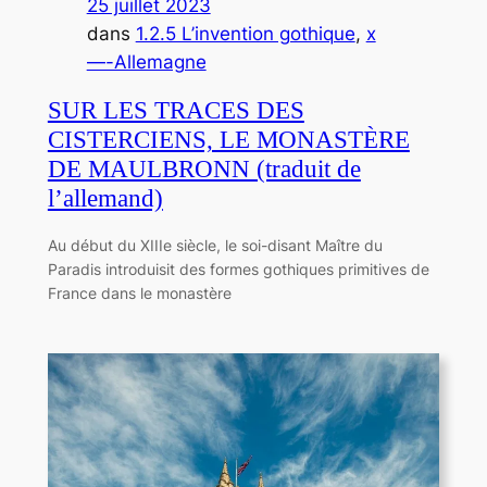
25 juillet 2023
dans
1.2.5 L’invention gothique
, 
x
—-Allemagne
SUR LES TRACES DES
CISTERCIENS, LE MONASTÈRE
DE MAULBRONN (traduit de
l’allemand)
Au début du XIIIe siècle, le soi-disant Maître du
Paradis introduisit des formes gothiques primitives de
France dans le monastère