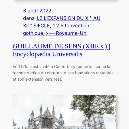
3 août 2022
dans
1.2 L’EXPANSION DU XI° AU
XIII° SIECLE
, 
1.2.5 L’invention
gothique
, 
x—-Royaume-Uni
GUILLAUME DE SENS (XIIE s.) |
Encyclopædia Universalis
En 1175, il est invité à Canterbury, où on lui confie la
reconstruction du chœur sur ses fondations restantes
et son extension vers l’est.