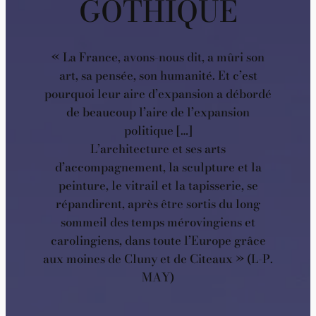
GOTHIQUE
« La France, avons-nous dit, a mûri son
art, sa pensée, son humanité. Et c’est
pourquoi leur aire d’expansion a débordé
de beaucoup l’aire de l’expansion
politique […]
L’architecture et ses arts
d’accompagnement, la sculpture et la
peinture, le vitrail et la tapisserie, se
répandirent, après être sortis du long
sommeil des temps mérovingiens et
carolingiens, dans toute l’Europe grâce
aux moines de Cluny et de Citeaux » (L-P.
MAY)