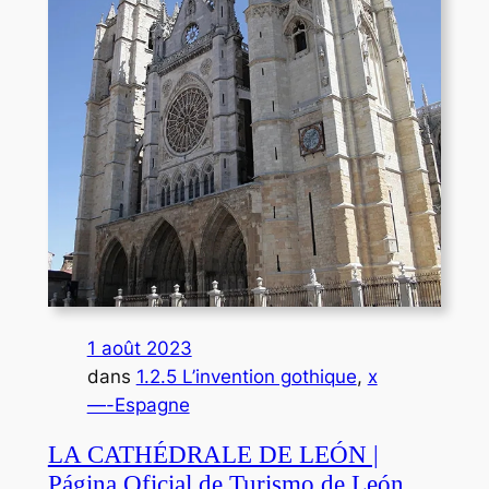
1 août 2023
dans
1.2.5 L’invention gothique
, 
x
—-Espagne
LA CATHÉDRALE DE LEÓN |
Página Oficial de Turismo de León