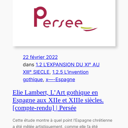
22 février 2022
dans
1.2 L’EXPANSION DU XI° AU
XIII° SIECLE
, 
1.2.5 L’invention
gothique
, 
x—-Espagne
Elie Lambert, L’Art gothique en
Espagne aux XIIe et XIIIe siècles.
[compte-rendu] | Persée
Cette étude montre à quel point l’Espagne chrétienne
a été mêlée artistiquement, comme elle l’a été