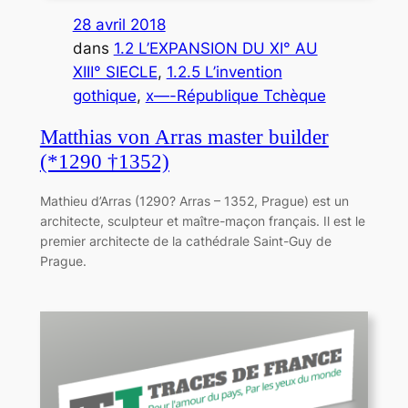
28 avril 2018
dans
1.2 L’EXPANSION DU XI° AU
XIII° SIECLE
, 
1.2.5 L’invention
gothique
, 
x—-République Tchèque
Matthias von Arras master builder
(*1290 †1352)
Mathieu d’Arras (1290? Arras – 1352, Prague) est un
ar­chi­tecte, sculp­teur et maître-maçon fran­çais. Il est le
pre­mier ar­chi­tecte de la cathédrale Saint-Guy de
Prague.