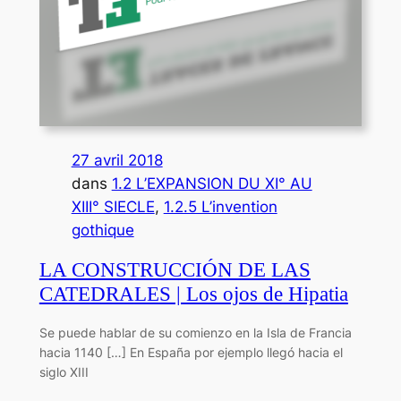
27 avril 2018
dans
1.2 L’EXPANSION DU XI° AU
XIII° SIECLE
, 
1.2.5 L’invention
gothique
LA CONSTRUCCIÓN DE LAS
CATEDRALES | Los ojos de Hipatia
Se puede hablar de su comienzo en la Isla de Francia
hacia 1140 […] En España por ejemplo llegó hacia el
siglo XIII