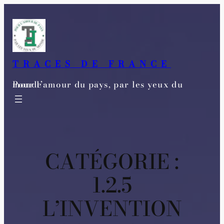
Aller
au
contenu
TRACES DE FRANCE
Pour l’amour du pays, par les yeux du monde
CATÉGORIE :
1.2.5
L’INVENTION