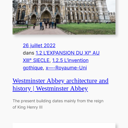
26 juillet 2022
dans
1.2 L’EXPANSION DU XI° AU
XIII° SIECLE
, 
1.2.5 L’invention
gothique
, 
x—-Royaume-Uni
Westminster Abbey architecture and
history | Westminster Abbey
The present building dates mainly from the reign
of King Henry III