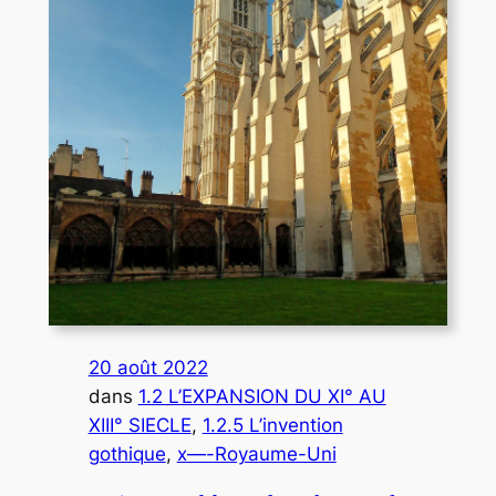
20 août 2022
dans
1.2 L’EXPANSION DU XI° AU
XIII° SIECLE
, 
1.2.5 L’invention
gothique
, 
x—-Royaume-Uni