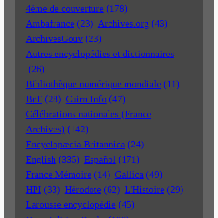
4ème de couverture
(178)
Ambafrance
(23)
Archives.org
(43)
ArchivesGouv
(23)
Autres encyclopédies et dictionnaires
(26)
Bibliothèque numérique mondiale
(11)
BnF
(28)
Cairn Info
(47)
Célébrations nationales (France
Archives)
(142)
Encyclopædia Britannica
(24)
English
(335)
Español
(171)
France Mémoire
(14)
Gallica
(49)
HPI
(33)
Hérodote
(62)
L'Histoire
(29)
Larousse encyclopédie
(45)