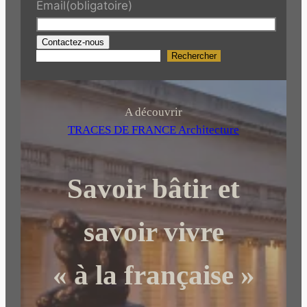
Email
(obligatoire)
Contactez-nous
Rechercher
R
e
c
h
A découvrir
e
TRACES DE FRANCE Architecture
r
c
Savoir bâtir et
h
e
r
savoir vivre
« à la française »