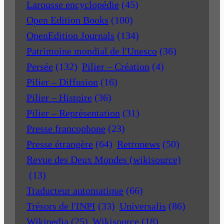
Larousse encyclopédie
(45)
Open Edition Books
(100)
OpenEdition Journals
(134)
Patrimoine mondial de l'Unesco
(36)
Persée
(132)
Pilier – Création
(4)
Pilier – Diffusion
(16)
Pilier – Histoire
(36)
Pilier – Représentation
(31)
Presse francophone
(23)
Presse étrangère
(64)
Retronews
(50)
Revue des Deux Mondes (wikisource)
(13)
Traducteur automatique
(66)
Trésors de l'INPI
(33)
Universalis
(86)
Wikipedia
(25)
Wikisource
(18)