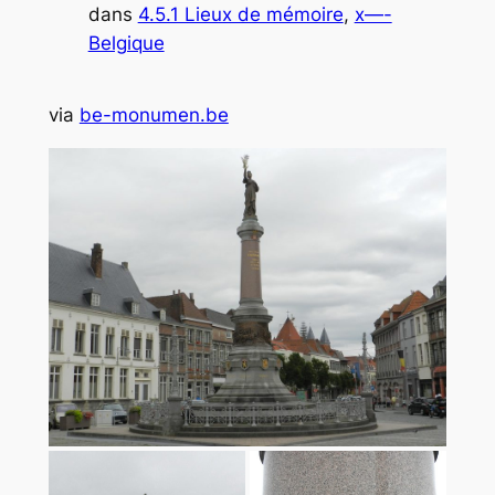
dans
4.5.1 Lieux de mémoire
, 
x—-
Belgique
via
be-monumen.be