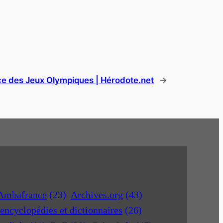
ce des Jeux Olympiques | Hérodote.net
→
Ambafrance
(23)
Archives.org
(43)
encyclopédies et dictionnaires
(26)