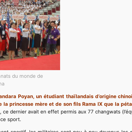
nnats du monde de
ma
ndara Poyan, un étudiant thaïlandais d’origine chinoi
de la princesse mère et de son fils Rama IX que la pé
, ce dernier avait en effet permis aux 77 changwats (l’é
ce sport.
ent sportif, les militaires sont peu à peu devenus les 