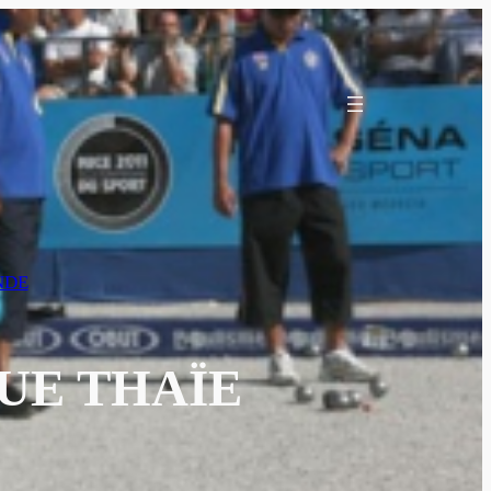
NDE
UE THAÏE