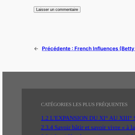
←
Précédente :
French Influences (Betty 
CATÉGORIES LES PLUS FRÉQUENTES
1.2 L'EXPANSION DU XI° AU XIII°
2.3.4 Savoir bâtir et savoir vivre « à l