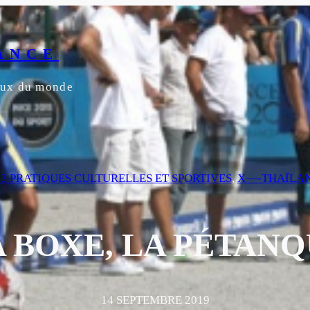
ANCE
yeux du monde
6.3 PRATIQUES CULTURELLES ET SPORTIVES
, 
X—-THAÏLA
A BOXE, LA PÉTANQ
14 SEPTEMBRE 2019