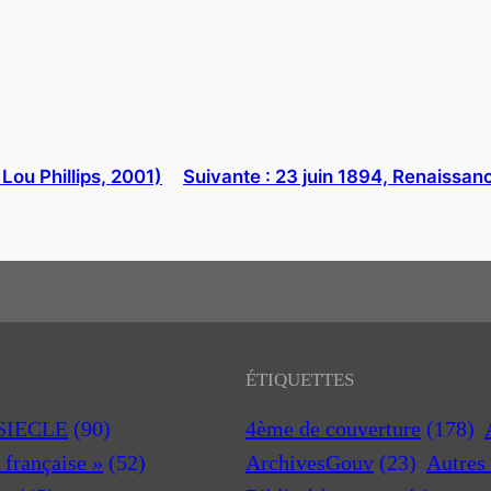
Lou Phillips, 2001)
Suivante :
23 juin 1894, Renaissan
ÉTIQUETTES
 SIECLE
(90)
4ème de couverture
(178)
a française »
(52)
ArchivesGouv
(23)
Autres 