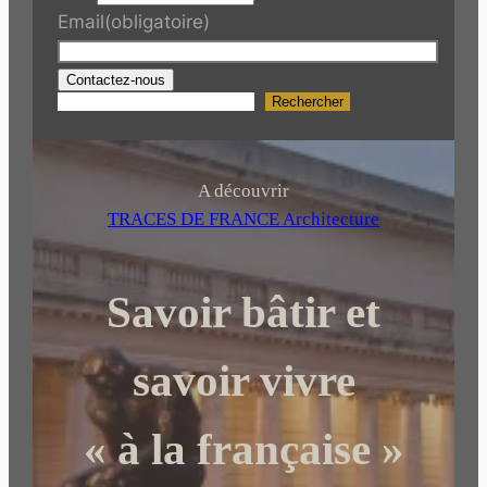
Email
(obligatoire)
Contactez-nous
Rechercher
R
e
c
h
A découvrir
e
TRACES DE FRANCE Architecture
r
c
Savoir bâtir et
h
e
r
savoir vivre
« à la française »