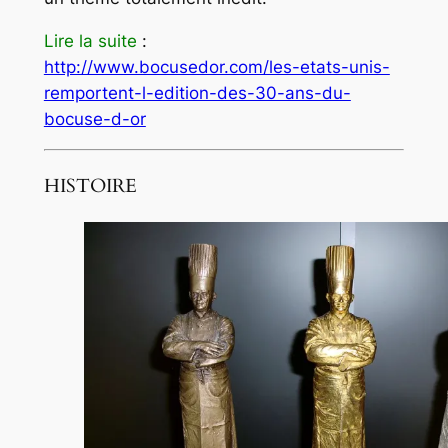
Lire la suite
:
http://www.bocusedor.com/les-etats-unis-
remportent-l-edition-des-30-ans-du-
bocuse-d-or
HISTOIRE