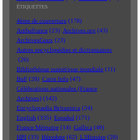
ÉTIQUETTES
4ème de couverture
(178)
Ambafrance
(23)
Archives.org
(43)
ArchivesGouv
(23)
Autres encyclopédies et dictionnaires
(26)
Bibliothèque numérique mondiale
(11)
BnF
(28)
Cairn Info
(47)
Célébrations nationales (France
Archives)
(142)
Encyclopædia Britannica
(24)
English
(335)
Español
(171)
France Mémoire
(14)
Gallica
(49)
HPI
(33)
Hérodote
(62)
L'Histoire
(29)