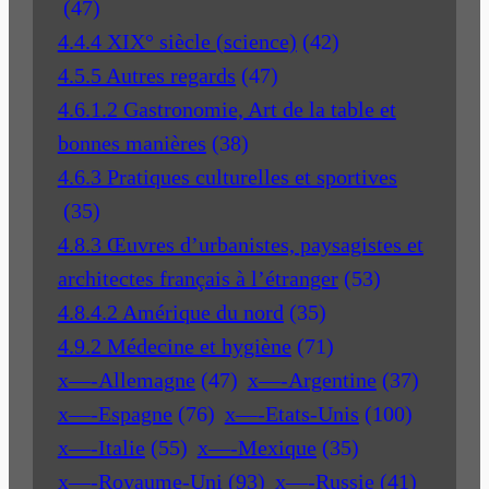
(47)
4.4.4 XIX° siècle (science)
(42)
4.5.5 Autres regards
(47)
4.6.1.2 Gastronomie, Art de la table et
bonnes manières
(38)
4.6.3 Pratiques culturelles et sportives
(35)
4.8.3 Œuvres d’urbanistes, paysagistes et
architectes français à l’étranger
(53)
4.8.4.2 Amérique du nord
(35)
4.9.2 Médecine et hygiène
(71)
x—-Allemagne
(47)
x—-Argentine
(37)
x—-Espagne
(76)
x—-Etats-Unis
(100)
x—-Italie
(55)
x—-Mexique
(35)
x—-Royaume-Uni
(93)
x—-Russie
(41)