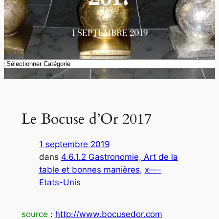
1 SEPTEMBRE 2019
Catégories
Le Bocuse d’Or 2017
1 septembre 2019
dans
4.6.1.2 Gastronomie, Art de la
table et bonnes manières
, 
x—-
Etats-Unis
source
:
http://www.bocusedor.com