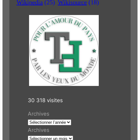
Wikipedia
(25)
Wikisource
(18)
30 318 visites
Archives
Archives