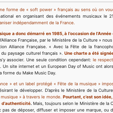
ne forme de « soft power » français au sens où on voudr
rnational en organisant des événements musicaux le 21
rganiser indépendamment de la France.
musique a donc démarré en 1985,
à l’occasion de l’Année
 l’Alliance Française, par le Ministère de la Culture » n
ation Alliance Française. « Avec la Fête de la franco
du paysage culturel français ».
Une charte a été signé
 s’y associer. Une seule condition cependant:
le respect
c
. Un site internet et un European Day of Music ont alor
s la forme du Make Music Day.
rance » et un label protégé « Fête de la musique » impo
sirant le développer. D’après le Ministère de la Cultur
a musique » à travers le monde.
Pourtant, c’est son idée, 
 d’authenticité
.
Mais, toujours selon le Ministère de la C
onc pas de déposer, diffuser et imposer une marque, ou d