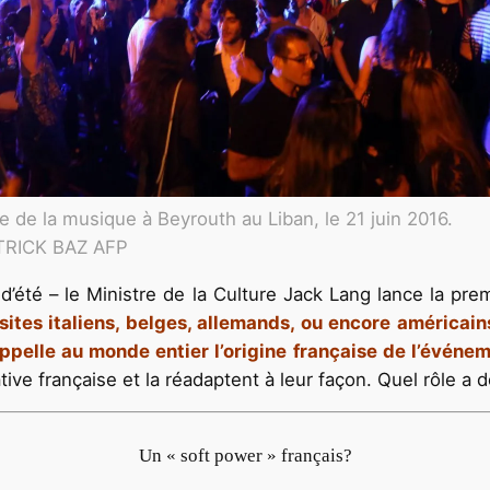
e de la musique à Beyrouth au Liban, le 21 juin 2016.
TRICK BAZ AFP
e d’été – le Ministre de la Culture Jack Lang lance la p
sites italiens, belges, allemands, ou encore américains
ppelle au monde entier l’origine française de l’événem
iative française et la réadaptent à leur façon. Quel rôle 
Un « soft power » français?