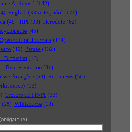
rance Archives)
(142)
24)
English
(335)
Español
(171)
ica
(49)
HPI
(33)
Hérodote
(62)
ncyclopédie
(45)
OpenEdition Journals
(134)
nesco
(36)
Persée
(132)
 – Diffusion
(16)
r – Représentation
(31)
esse étrangère
(64)
Retronews
(50)
ikisource)
(13)
6)
Trésors de l'INPI
(33)
a
(25)
Wikisource
(18)
(obligatoire)