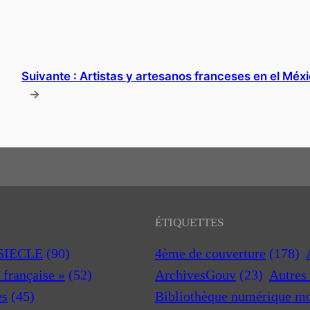
Suivante :
Artistas y artesanos franceses en el Méx
→
ÉTIQUETTES
 SIECLE
(90)
4ème de couverture
(178)
a française »
(52)
ArchivesGouv
(23)
Autres 
es
(45)
Bibliothèque numérique m