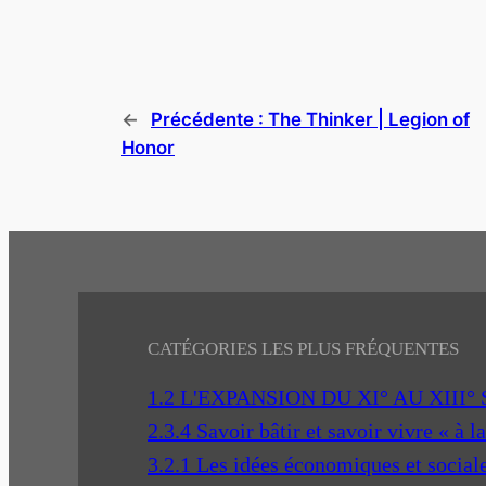
←
Précédente :
The Thinker | Legion of
Honor
CATÉGORIES LES PLUS FRÉQUENTES
1.2 L'EXPANSION DU XI° AU XIII°
2.3.4 Savoir bâtir et savoir vivre « à l
3.2.1 Les idées économiques et social