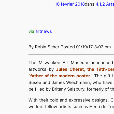
10 février 2018
dans
4.1.2 Art
via
artnews
By Robin Scher Posted 01/19/17 3:02 pm
The Milwaukee Art Museum announced t
artworks by
Jules Chéret, the 19th-ce
“father of the modern poster.”
The gift 
Susee and James Wiechmann, who have als
be filled by Britany Salsbury, formerly of
With their bold and expressive designs, Ch
work of fellow artists such as Henri de T