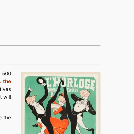
n 500
s the
tives
 will
e the