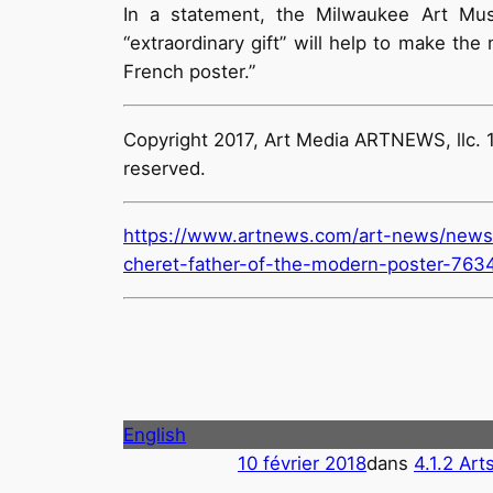
In a statement, the Milwaukee Art Muse
“extraordinary gift” will help to make th
French poster.”
Copyright 2017, Art Media ARTNEWS, llc. 11
reserved.
https://www.artnews.com/art-news/news
cheret-father-of-the-modern-poster-763
English
10 février 2018
dans
4.1.2 Art