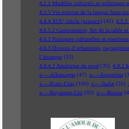
4.2.1 Modèles culturels et politiques 
4.3.3 Vie externe de la langue français
4.4.4 XIX° siècle (science)
(42)
4.5.5
4.6.1.2 Gastronomie, Art de la table e
4.6.3 Pratiques culturelles et sportives
4.8.3 Œuvres d’urbanistes, paysagistes 
l’étranger
(53)
4.8.4.2 Amérique du nord
(35)
4.9.2 
x—-Allemagne
(47)
x—-Argentine
(
x—-Etats-Unis
(100)
x—-Italie
(55)
x—-Royaume-Uni
(93)
x—-Russie
(4