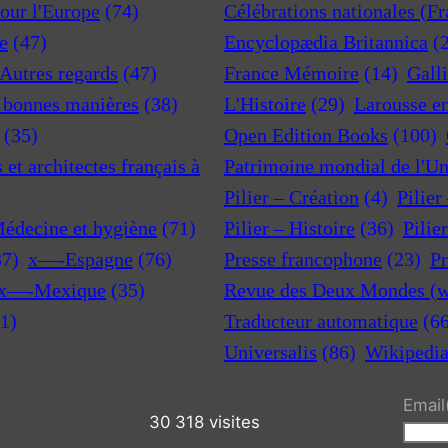
pour l'Europe
(74)
Célébrations nationales (F
e
(47)
Encyclopædia Britannica
(
 Autres regards
(47)
France Mémoire
(14)
Gall
t bonnes manières
(38)
L'Histoire
(29)
Larousse e
(35)
Open Edition Books
(100)
et architectes français à
Patrimoine mondial de l'U
Pilier – Création
(4)
Pilier
Médecine et hygiène
(71)
Pilier – Histoire
(36)
Pilie
37)
x—-Espagne
(76)
Presse francophone
(23)
Pr
x—-Mexique
(35)
Revue des Deux Mondes (w
1)
Traducteur automatique
(6
Universalis
(86)
Wikipedi
Email
30 318 visites