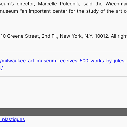
um’s director, Marcelle Polednik, said the Wiechma
e museum “an important center for the study of the art o
0 Greene Street, 2nd Fl., New York, N.Y. 10012. All righ
/milwaukee-art-museum-receives-500-works-by-jules-
4/
s plastiques