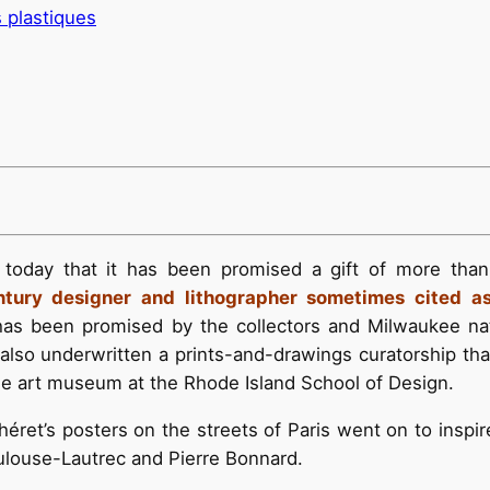
s plastiques
oday that it has been promised a gift of more tha
ntury designer and lithographer sometimes cited a
has been promised by the collectors and Milwaukee na
o underwritten a prints-and-drawings curatorship that
 the art museum at the Rhode Island School of Design.
éret’s posters on the streets of Paris went on to inspir
oulouse-Lautrec and Pierre Bonnard.