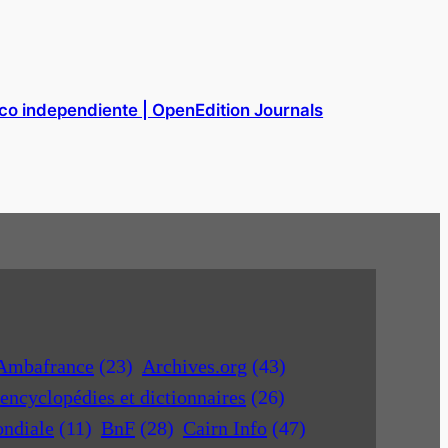
ico independiente | OpenEdition Journals
Ambafrance
(23)
Archives.org
(43)
encyclopédies et dictionnaires
(26)
ondiale
(11)
BnF
(28)
Cairn Info
(47)