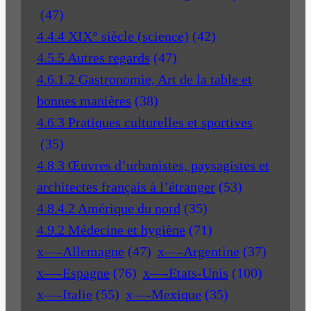
(47)
4.4.4 XIX° siècle (science)
(42)
4.5.5 Autres regards
(47)
4.6.1.2 Gastronomie, Art de la table et
bonnes manières
(38)
4.6.3 Pratiques culturelles et sportives
(35)
4.8.3 Œuvres d’urbanistes, paysagistes et
architectes français à l’étranger
(53)
4.8.4.2 Amérique du nord
(35)
4.9.2 Médecine et hygiène
(71)
x—-Allemagne
(47)
x—-Argentine
(37)
x—-Espagne
(76)
x—-Etats-Unis
(100)
x—-Italie
(55)
x—-Mexique
(35)