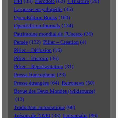
HPI
(33)
Hérodote
(62)
L'Histoire
(29)
Larousse encyclopédie
(45)
Open Edition Books
(100)
OpenEdition Journals
(134)
Patrimoine mondial de l'Unesco
(36)
Persée
(132)
Pilier – Création
(4)
Pilier – Diffusion
(16)
Pilier – Histoire
(36)
Pilier – Représentation
(31)
Presse francophone
(23)
Presse étrangère
(64)
Retronews
(50)
Revue des Deux Mondes (wikisource)
(13)
Traducteur automatique
(66)
Trésors de l'INPI
(33)
Universalis
(86)