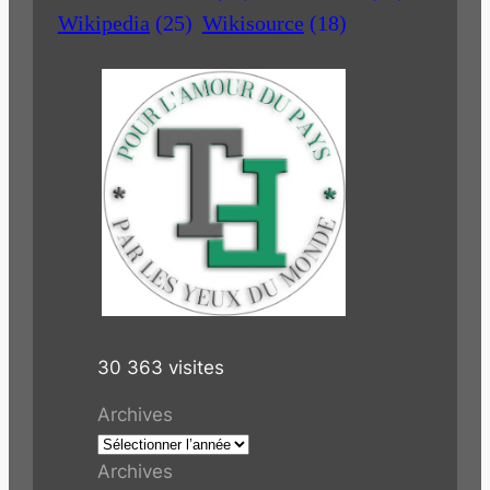
Wikipedia
(25)
Wikisource
(18)
30 363 visites
Archives
Archives