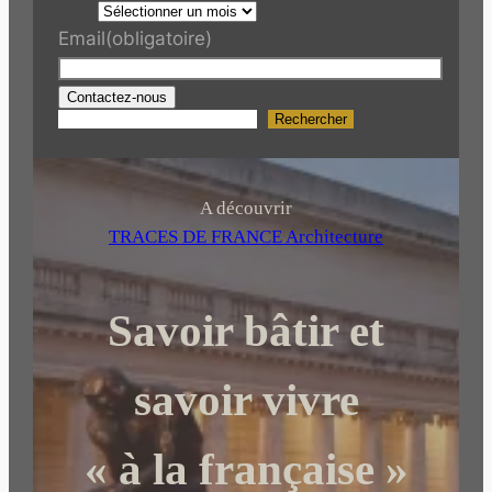
Email
(obligatoire)
Contactez-nous
Rechercher
R
e
c
h
A découvrir
e
TRACES DE FRANCE Architecture
r
c
Savoir bâtir et
h
e
r
savoir vivre
« à la française »