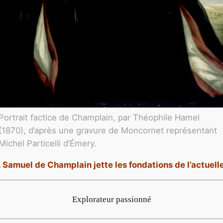
Portrait factice de Champlain, par Théophile Hamel
(1870), d’après une gravure de Moncornet représentant
Michel Particelli d’Émery.
IV, Samuel de Champlain jette les fondations de l’actuel
Explorateur passionné