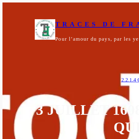
Aller
au
contenu
TRACES DE FR
Pour l’amour du pays, par les 
2.2.1.
3 JUILLET 1
QU