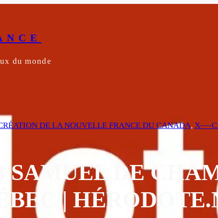
ANCE
yeux du monde
4 CRÉATION DE LA NOUVELLE FRANCE DU CANADA
, 
X—-C
608 SAMUEL DE CHA
ÉBEC | HÉRODOTE.