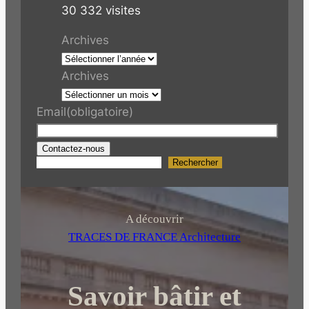
30 332 visites
Archives
Archives
Email
(obligatoire)
Contactez-nous
Rechercher
R
e
c
h
A découvrir
e
TRACES DE FRANCE Architecture
r
c
Savoir bâtir et
h
e