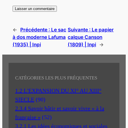
←
Précédente :
Le sac
Suivante :
Le papier
à dos moderne Lafuma
calque Canson
(1935) | Inpi
(1809) | Inpi
→
CATÉGORIES LES PLUS FRÉQUENTES
1.2 L'EXPANSION DU XI° AU XIII°
SIECLE
(90)
2.3.4 Savoir bâtir et savoir vivre « à la
française »
(52)
3.2.1 Les idées économiques et sociales