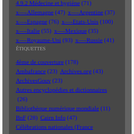
4.9.2 Médecine et hygiène
(71)
x—-Allemagne
(47)
x—-Argentine
(37)
x—-Espagne
(76)
x—-Etats-Unis
(100)
x—-Italie
(55)
x—-Mexique
(35)
x—-Royaume-Uni
(93)
x—-Russie
(41)
ÉTIQUETTES
4ème de couverture
(178)
Ambafrance
(23)
Archives.org
(43)
ArchivesGouv
(23)
Autres encyclopédies et dictionnaires
(26)
Bibliothèque numérique mondiale
(11)
BnF
(28)
Cairn Info
(47)
Célébrations nationales (France