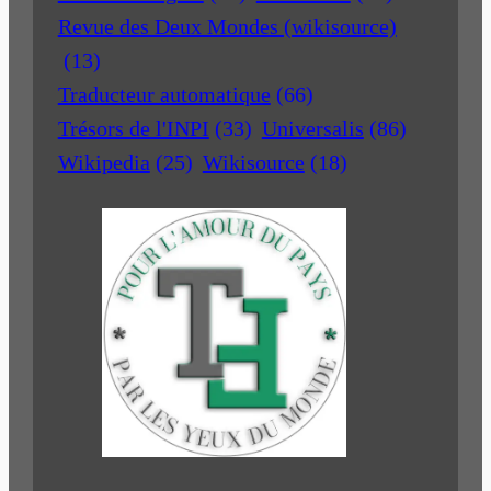
Revue des Deux Mondes (wikisource)
(13)
Traducteur automatique
(66)
Trésors de l'INPI
(33)
Universalis
(86)
Wikipedia
(25)
Wikisource
(18)