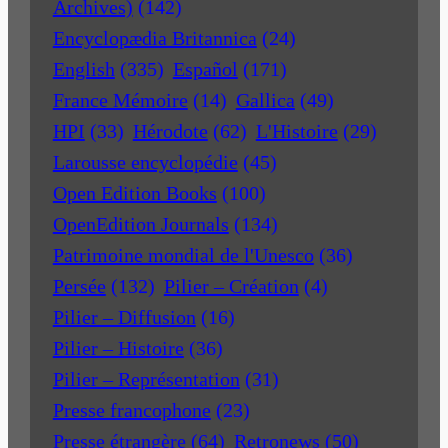
Archives)
(142)
Encyclopædia Britannica
(24)
English
(335)
Español
(171)
France Mémoire
(14)
Gallica
(49)
HPI
(33)
Hérodote
(62)
L'Histoire
(29)
Larousse encyclopédie
(45)
Open Edition Books
(100)
OpenEdition Journals
(134)
Patrimoine mondial de l'Unesco
(36)
Persée
(132)
Pilier – Création
(4)
Pilier – Diffusion
(16)
Pilier – Histoire
(36)
Pilier – Représentation
(31)
Presse francophone
(23)
Presse étrangère
(64)
Retronews
(50)