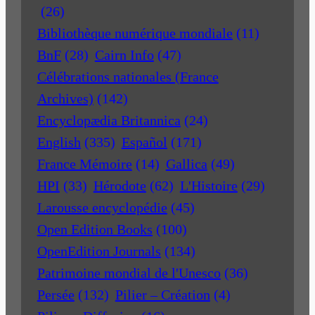
(26)
Bibliothèque numérique mondiale
(11)
BnF
(28)
Cairn Info
(47)
Célébrations nationales (France
Archives)
(142)
Encyclopædia Britannica
(24)
English
(335)
Español
(171)
France Mémoire
(14)
Gallica
(49)
HPI
(33)
Hérodote
(62)
L'Histoire
(29)
Larousse encyclopédie
(45)
Open Edition Books
(100)
OpenEdition Journals
(134)
Patrimoine mondial de l'Unesco
(36)
Persée
(132)
Pilier – Création
(4)