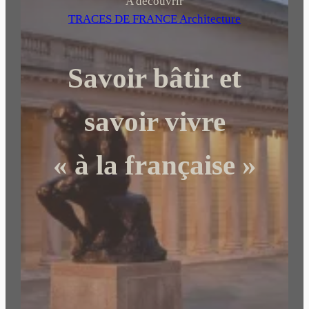
h
A découvrir
e
TRACES DE FRANCE Architecture
r
c
Savoir bâtir et
h
e
r
savoir vivre
« à la française »