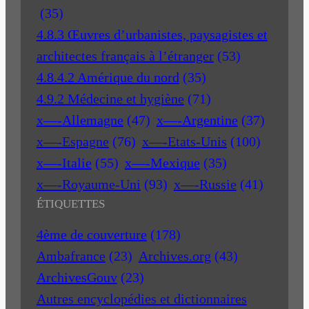
(35)
4.8.3 Œuvres d’urbanistes, paysagistes et
architectes français à l’étranger
(53)
4.8.4.2 Amérique du nord
(35)
4.9.2 Médecine et hygiène
(71)
x—-Allemagne
(47)
x—-Argentine
(37)
x—-Espagne
(76)
x—-Etats-Unis
(100)
x—-Italie
(55)
x—-Mexique
(35)
x—-Royaume-Uni
(93)
x—-Russie
(41)
ÉTIQUETTES
4ème de couverture
(178)
Ambafrance
(23)
Archives.org
(43)
ArchivesGouv
(23)
Autres encyclopédies et dictionnaires