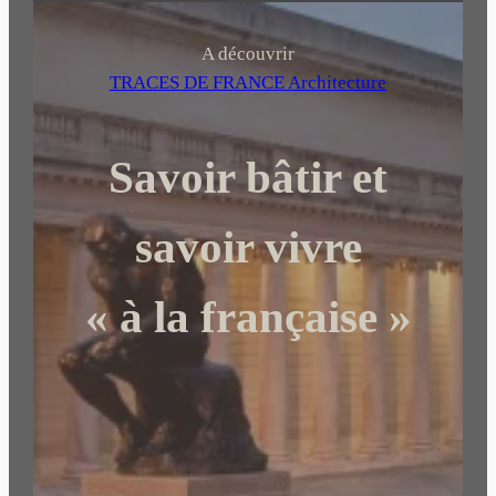
c
h
A découvrir
e
TRACES DE FRANCE Architecture
r
c
Savoir bâtir et
h
e
r
savoir vivre
« à la française »