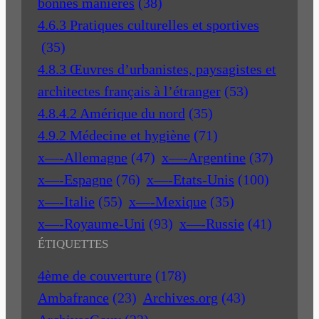
bonnes manières
(38)
4.6.3 Pratiques culturelles et sportives
(35)
4.8.3 Œuvres d’urbanistes, paysagistes et
architectes français à l’étranger
(53)
4.8.4.2 Amérique du nord
(35)
4.9.2 Médecine et hygiène
(71)
x—-Allemagne
(47)
x—-Argentine
(37)
x—-Espagne
(76)
x—-Etats-Unis
(100)
x—-Italie
(55)
x—-Mexique
(35)
x—-Royaume-Uni
(93)
x—-Russie
(41)
ÉTIQUETTES
4ème de couverture
(178)
Ambafrance
(23)
Archives.org
(43)