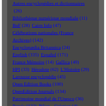
Autres encyclopédies et dictionnaires
(26)
Bibliothèque numérique mondiale
(11)
BnF
(28)
Cairn Info
(47)
Célébrations nationales (France
Archives)
(142)
Encyclopædia Britannica
(24)
English
(335)
Español
(171)
France Mémoire
(14)
Gallica
(49)
HPI
(33)
Hérodote
(62)
L'Histoire
(29)
Larousse encyclopédie
(45)
Open Edition Books
(100)
OpenEdition Journals
(134)
Patrimoine mondial de l'Unesco
(36)
Persée
(132)
Pilier – Création
(4)