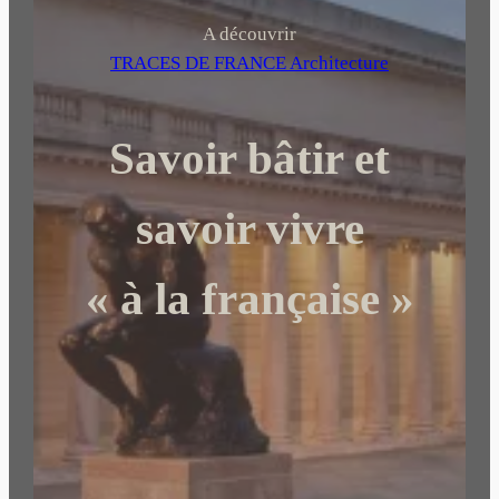
c
h
A découvrir
e
TRACES DE FRANCE Architecture
r
c
Savoir bâtir et
h
e
r
savoir vivre
« à la française »