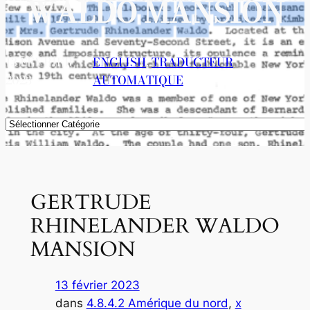
WALDO MANSION
13 FÉVRIER
ENGLISH
, 
TRADUCTEUR
2023
AUTOMATIQUE
Catégories
GERTRUDE
RHINELANDER WALDO
MANSION
13 février 2023
dans
4.8.4.2 Amérique du nord
, 
x