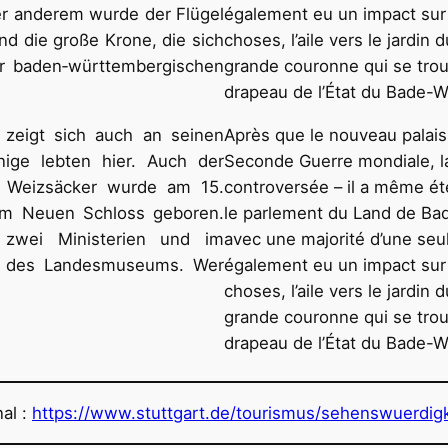
er anderem wurde der Flügel
également eu un impact sur 
nd die große Krone, die sich
choses, l’aile vers le jardin
er baden‐württembergischen
grande couronne qui se trou
drapeau de l’État du Bade-
zeigt sich auch an seinen
Après que le nouveau palai
ige lebten hier. Auch der
Seconde Guerre mondiale, la
n Weizsäcker wurde am 15.
controversée – il a même ét
im Neuen Schloss geboren.
le parlement du Land de Ba
zwei Ministerien und im
avec une majorité d’une seu
m des Landesmuseums. Wer
également eu un impact sur 
choses, l’aile vers le jardin
grande couronne qui se trou
drapeau de l’État du Bade-
nal :
https://www.stuttgart.de/tourismus/sehenswuerdig