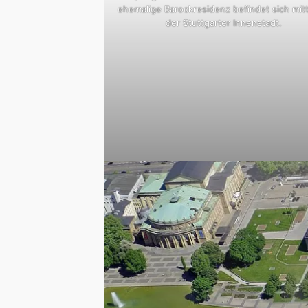
ehemalige Barockresidenz befindet sich mitt
der Stuttgarter Innenstadt.