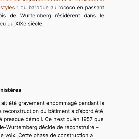
styles
: du baroque au rococo en passant
rois de Wurtemberg résidèrent dans le
eu du XIXe siècle.
inistères
s ait été gravement endommagé pendant la
 reconstruction du bâtiment a d’abord été
é presque démoli. Ce n’est qu’en 1957 que
de-Wurtemberg décide de reconstruire –
le voix. Cette phase de construction a