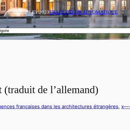
14 JUILLET 2023
TRADUCTEUR AUTOMATIQUE
 (traduit de l’allemand)
luences françaises dans les architectures étrangères
, 
x—-