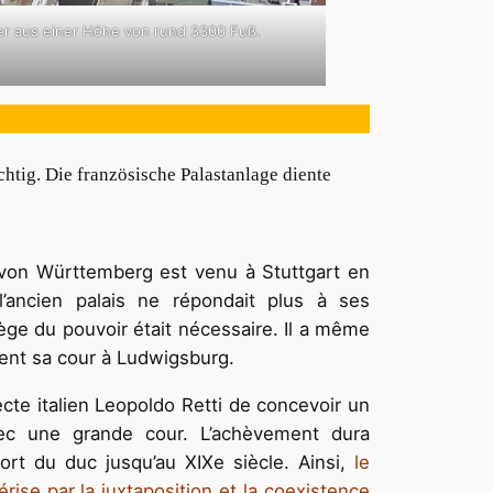
er aus einer Höhe von rund 3300 Fuß.
chtig. Die französische Palastanlage diente
von Württemberg est venu à Stuttgart en
’ancien palais ne répondait plus à ses
ge du pouvoir était nécessaire. Il a même
nt sa cour à Ludwigsburg.
ecte italien Leopoldo Retti de concevoir un
vec une grande cour. L’achèvement dura
ort du duc jusqu’au XIXe siècle. Ainsi,
le
ise par la juxtaposition et la coexistence