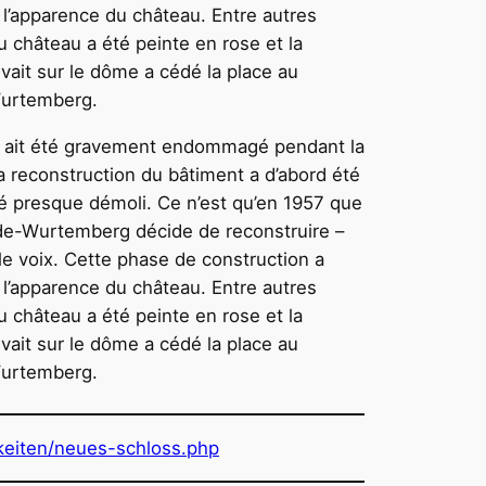
l’apparence du château. Entre autres
 du château a été peinte en rose et la
vait sur le dôme a cédé la place au
Wurtemberg.
s ait été gravement endommagé pendant la
 reconstruction du bâtiment a d’abord été
é presque démoli. Ce n’est qu’en 1957 que
de-Wurtemberg décide de reconstruire –
le voix. Cette phase de construction a
l’apparence du château. Entre autres
 du château a été peinte en rose et la
vait sur le dôme a cédé la place au
Wurtemberg.
keiten/neues-schloss.php