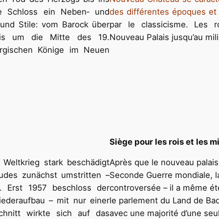
e Schloss ein Neben‐ und
des différentes époques et 
und Stile: vom Barock über
par le classicisme. Les 
is um die Mitte des 19.
Nouveau Palais jusqu’au mili
ergischen Könige im Neuen
Siège pour les rois et les m
eltkrieg stark beschädigt
Après que le nouveau palai
des zunächst umstritten –
Seconde Guerre mondiale, la
. Erst 1957 beschloss der
controversée – il a même ét
deraufbau – mit nur einer
le parlement du Land de Ba
hnitt wirkte sich auf das
avec une majorité d’une seu