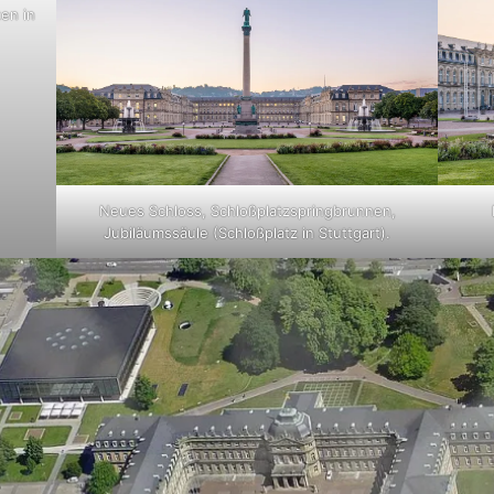
en in
Neues Schloss, Schloßplatzspringbrunnen,
Jubiläumssäule (Schloßplatz in Stuttgart).