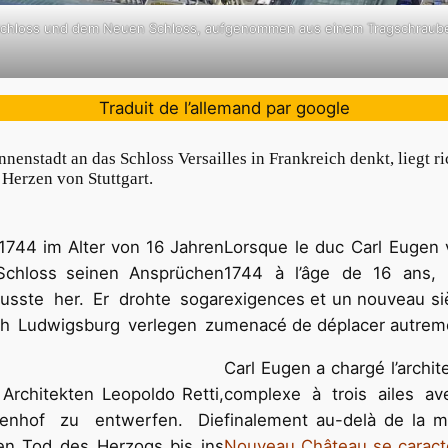
n Schloss und dem Neuen Schloss, aufgenommen aus einem Tragschraub
Traduit de l’allemand par google
enstadt an das Schloss Versailles in Frankreich denkt, liegt ri
 Herzen von Stuttgart.
744 im Alter von 16 Jahren
Lorsque le duc Carl Eugen 
Schloss seinen Ansprüchen
1744 à l’âge de 16 ans, l
usste her. Er drohte sogar
exigences et un nouveau siè
ch Ludwigsburg verlegen zu
menacé de déplacer autreme
Carl Eugen a chargé l’archit
 Architekten Leopoldo Retti,
complexe à trois ailes a
renhof zu entwerfen. Die
finalement au-delà de la m
den Tod des Herzogs bis ins
Nouveau Château se caractér