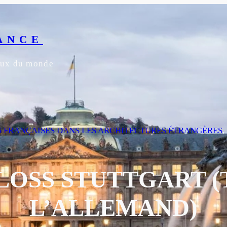
ANCE
yeux du monde
ES FRANÇAISES DANS LES ARCHITECTURES ÉTRANGÈRES
, 
LOSS STUTTGART (
L’ALLEMAND)