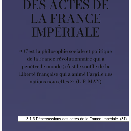
DES ACTES DE
LA FRANCE
IMPÉRIALE
« C’est la philosophie sociale et politique
de la France révolutionnaire qui a
pénétré le monde ; c’est le souffle de la
Liberté française qui a animé l’argile des
nations nouvelles ». (L-P. MAY)
Catégories