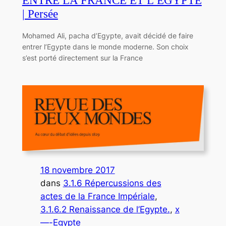
ENTRE LA FRANCE ET L’EGYPTE
| Persée
Mohamed Ali, pacha d’Egypte, avait décidé de faire
entrer l’Egypte dans le monde moderne. Son choix
s’est porté directement sur la France
18 novembre 2017
dans
3.1.6 Répercussions des
actes de la France Impériale
, 
3.1.6.2 Renaissance de l’Egypte.
, 
x
—-Egypte