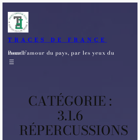
Aller
au
contenu
TRACES DE FRANCE
Pour l’amour du pays, par les yeux du monde
CATÉGORIE :
3.1.6
RÉPERCUSSIONS