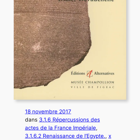
18 novembre 2017
dans
3.1.6 Répercussions des
actes de la France Impériale
, 
3.1.6.2 Renaissance de l’Egypte.
, 
x