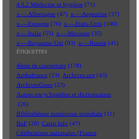
4.9.2 Médecine et hygiène
(71)
x—-Allemagne
(47)
x—-Argentine
(37)
x—-Espagne
(76)
x—-Etats-Unis
(100)
x—-Italie
(55)
x—-Mexique
(35)
x—-Royaume-Uni
(93)
x—-Russie
(41)
ÉTIQUETTES
4ème de couverture
(178)
Ambafrance
(23)
Archives.org
(43)
ArchivesGouv
(23)
Autres encyclopédies et dictionnaires
(26)
Bibliothèque numérique mondiale
(11)
BnF
(28)
Cairn Info
(47)
Célébrations nationales (France