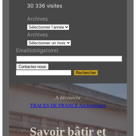
30 336 visites
Archives
Archives
Email
(obligatoire)
Contactez-nous
Rechercher
R
e
c
h
A découvrir
e
TRACES DE FRANCE Architecture
r
c
Savoir bâtir et
h