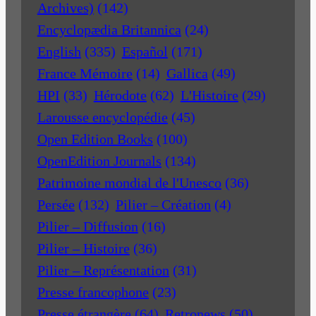
Archives)
(142)
Encyclopædia Britannica
(24)
English
(335)
Español
(171)
France Mémoire
(14)
Gallica
(49)
HPI
(33)
Hérodote
(62)
L'Histoire
(29)
Larousse encyclopédie
(45)
Open Edition Books
(100)
OpenEdition Journals
(134)
Patrimoine mondial de l'Unesco
(36)
Persée
(132)
Pilier – Création
(4)
Pilier – Diffusion
(16)
Pilier – Histoire
(36)
Pilier – Représentation
(31)
Presse francophone
(23)
Presse étrangère
(64)
Retronews
(50)