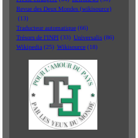
Revue des Deux Mondes (wikisource)
(13)
Traducteur automatique
(66)
Trésors de l'INPI
(33)
Universalis
(86)
Wikipedia
(25)
Wikisource
(18)