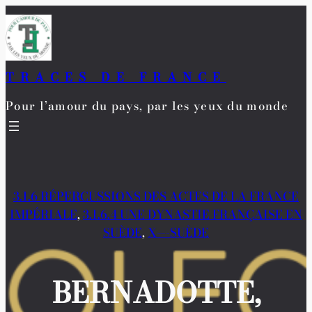
Aller
au
contenu
TRACES DE FRANCE
Pour l’amour du pays, par les yeux du monde
3.1.6 RÉPERCUSSIONS DES ACTES DE LA FRANCE
IMPÉRIALE
, 
3.1.6.4 UNE DYNASTIE FRANÇAISE EN
SUÈDE
, 
X—-SUÈDE
BERNADOTTE,