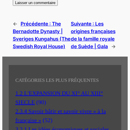
←
Précédente :
The
Suivante :
Les
Bernadotte Dynasty |
origines françaises
Sveriges Kungahus (The
de la famille royale
Swedish Royal House)
de Suède | Gala
→
CATÉGORIES LES PLUS FRÉQUENTES
1.2 L'EXPANSION DU XI° AU XIII°
SIECLE
(90)
2.3.4 Savoir bâtir et savoir vivre « à la
française »
(52)
3.2.1 Les idées économiques et sociales