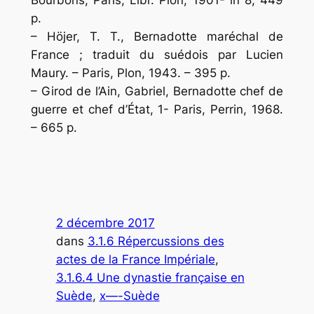
Bourbons, Paris, Libr. Plon, 1901- in 8, 449
p.
– Höjer, T. T., Bernadotte maréchal de
France ; traduit du suédois par Lucien
Maury. – Paris, Plon, 1943. – 395 p.
– Girod de l’Ain, Gabriel, Bernadotte chef de
guerre et chef d’État, 1- Paris, Perrin, 1968.
– 665 p.
2 décembre 2017
dans
3.1.6 Répercussions des
actes de la France Impériale
, 
3.1.6.4 Une dynastie française en
Suède
, 
x—-Suède