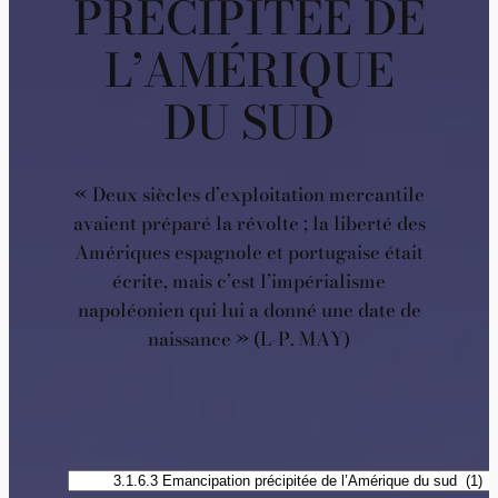
PRÉCIPITÉE DE
L’AMÉRIQUE
DU SUD
« Deux siècles d’exploitation mercantile
avaient préparé la révolte ; la liberté des
Amériques espagnole et portugaise était
écrite, mais c’est l’impérialisme
napoléonien qui lui a donné une date de
naissance » (L-P. MAY)
Catégories