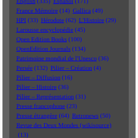
English
(335)
Español
(171)
France Mémoire
(14)
Gallica
(49)
HPI
(33)
Hérodote
(62)
L'Histoire
(29)
Larousse encyclopédie
(45)
Open Edition Books
(100)
OpenEdition Journals
(134)
Patrimoine mondial de l'Unesco
(36)
Persée
(132)
Pilier – Création
(4)
Pilier – Diffusion
(16)
Pilier – Histoire
(36)
Pilier – Représentation
(31)
Presse francophone
(23)
Presse étrangère
(64)
Retronews
(50)
Revue des Deux Mondes (wikisource)
(13)