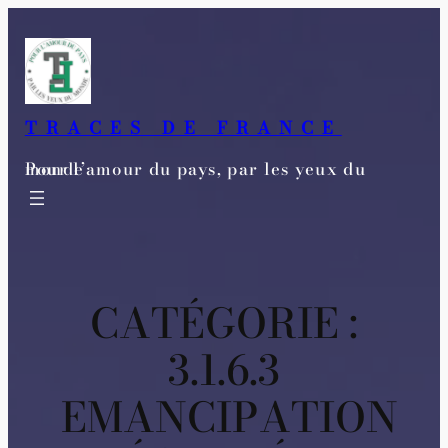
Aller
au
contenu
TRACES DE FRANCE
Pour l’amour du pays, par les yeux du monde
CATÉGORIE :
3.1.6.3
EMANCIPATION