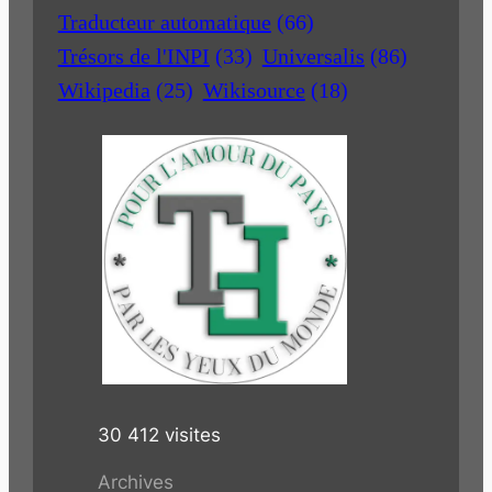
Traducteur automatique
(66)
Trésors de l'INPI
(33)
Universalis
(86)
Wikipedia
(25)
Wikisource
(18)
30 412 visites
Archives