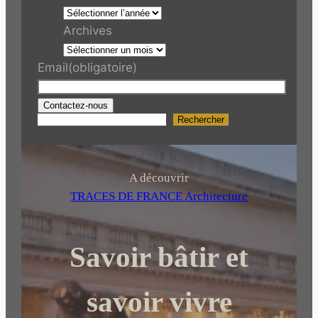
Archives
Email
(obligatoire)
Contactez-nous
Rechercher
R
e
c
h
A découvrir
e
TRACES DE FRANCE Architecture
r
c
Savoir bâtir et
h
e
r
savoir vivre