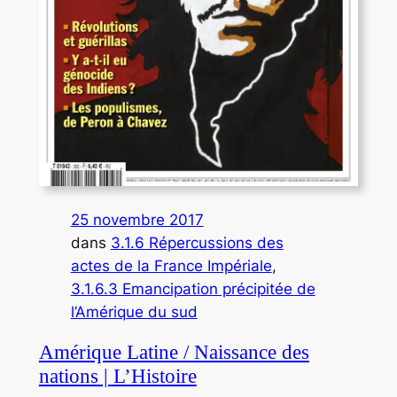
25 novembre 2017
dans
3.1.6 Répercussions des
actes de la France Impériale
, 
3.1.6.3 Emancipation précipitée de
l’Amérique du sud
Amérique Latine / Naissance des
nations | L’Histoire