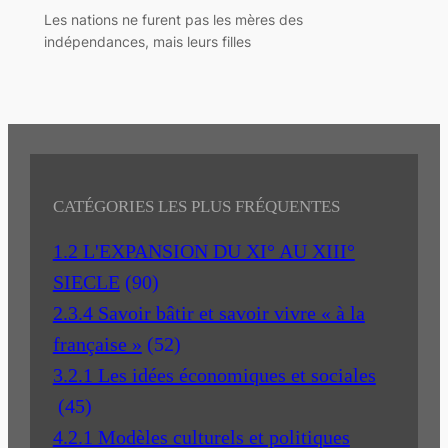
Les nations ne furent pas les mères des
indépendances, mais leurs filles
CATÉGORIES LES PLUS FRÉQUENTES
1.2 L'EXPANSION DU XI° AU XIII°
SIECLE
(90)
2.3.4 Savoir bâtir et savoir vivre « à la
française »
(52)
3.2.1 Les idées économiques et sociales
(45)
4.2.1 Modèles culturels et politiques