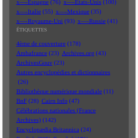
x—-Espagne
(76)
x—-Etats-Unis
(100)
x—-Italie
(55)
x—-Mexique
(35)
x—-Royaume-Uni
(93)
x—-Russie
(41)
ÉTIQUETTES
4ème de couverture
(178)
Ambafrance
(23)
Archives.org
(43)
ArchivesGouv
(23)
Autres encyclopédies et dictionnaires
(26)
Bibliothèque numérique mondiale
(11)
BnF
(28)
Cairn Info
(47)
Célébrations nationales (France
Archives)
(142)
Encyclopædia Britannica
(24)