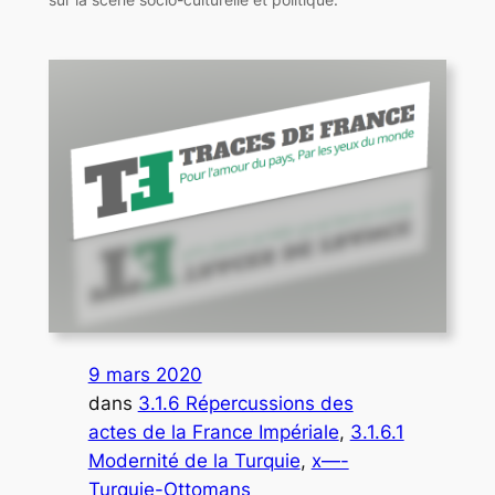
9 mars 2020
dans
3.1.6 Répercussions des
actes de la France Impériale
, 
3.1.6.1
Modernité de la Turquie
, 
x—-
Turquie-Ottomans