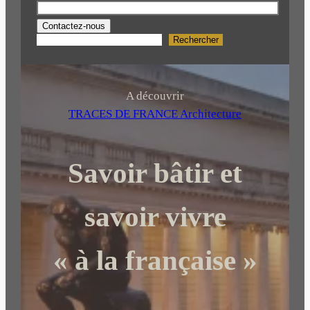
Contactez-nous
Rechercher
R
e
c
h
A découvrir
e
TRACES DE FRANCE Architecture
r
c
Savoir bâtir et
h
e
r
savoir vivre
« à la française »