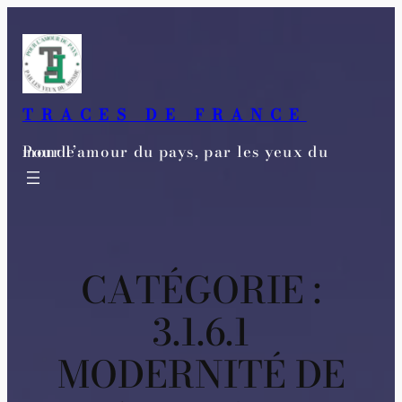
Aller
au
contenu
TRACES DE FRANCE
Pour l’amour du pays, par les yeux du monde
CATÉGORIE :
3.1.6.1
MODERNITÉ DE