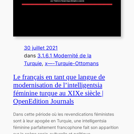
30 juillet 2021
dans
3.1.6.1 Modernité de la
Turquie
, 
x—-Turquie-Ottomans
Le français en tant que langue de
modernisation de l’intelligentsia
féminine turque au XIXe siècle |
OpenEdition Journals
Dans cette période où les revendications féministes
sont à leur apogée en Turquie, une intelligentsia
féminine parfaitement francophone fait son apparition
sur la scène socio-culturelle et politique.