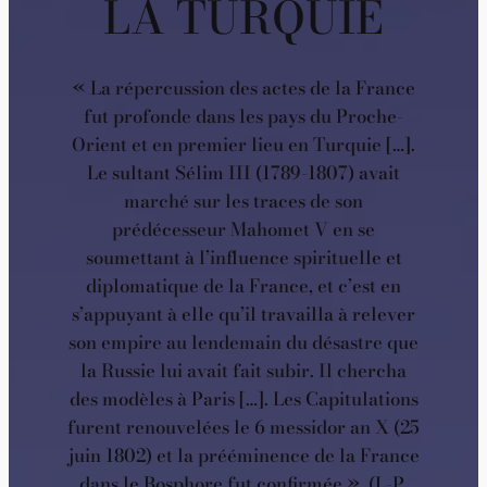
LA TURQUIE
« La répercussion des actes de la France
fut profonde dans les pays du Proche-
Orient et en premier lieu en Turquie […].
Le sultant Sélim III (1789-1807) avait
marché sur les traces de son
prédécesseur Mahomet V en se
soumettant à l’influence spirituelle et
diplomatique de la France, et c’est en
s’appuyant à elle qu’il travailla à relever
son empire au lendemain du désastre que
la Russie lui avait fait subir. Il chercha
des modèles à Paris […]. Les Capitulations
furent renouvelées le 6 messidor an X (25
juin 1802) et la prééminence de la France
dans le Bosphore fut confirmée ». (L-P.