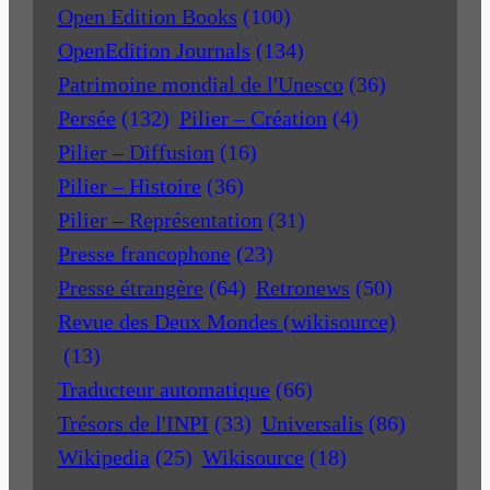
Open Edition Books
(100)
OpenEdition Journals
(134)
Patrimoine mondial de l'Unesco
(36)
Persée
(132)
Pilier – Création
(4)
Pilier – Diffusion
(16)
Pilier – Histoire
(36)
Pilier – Représentation
(31)
Presse francophone
(23)
Presse étrangère
(64)
Retronews
(50)
Revue des Deux Mondes (wikisource)
(13)
Traducteur automatique
(66)
Trésors de l'INPI
(33)
Universalis
(86)
Wikipedia
(25)
Wikisource
(18)