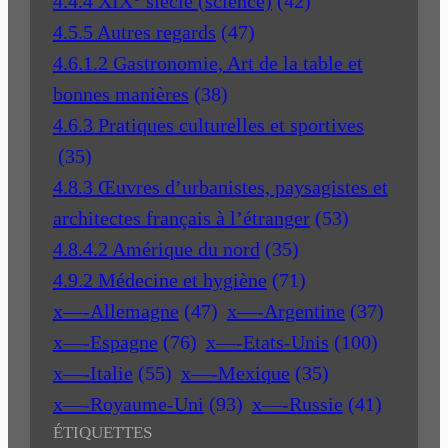
4.4.4 XIX° siècle (science)
(42)
4.5.5 Autres regards
(47)
4.6.1.2 Gastronomie, Art de la table et
bonnes manières
(38)
4.6.3 Pratiques culturelles et sportives
(35)
4.8.3 Œuvres d’urbanistes, paysagistes et
architectes français à l’étranger
(53)
4.8.4.2 Amérique du nord
(35)
4.9.2 Médecine et hygiène
(71)
x—-Allemagne
(47)
x—-Argentine
(37)
x—-Espagne
(76)
x—-Etats-Unis
(100)
x—-Italie
(55)
x—-Mexique
(35)
x—-Royaume-Uni
(93)
x—-Russie
(41)
ÉTIQUETTES