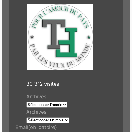
30 312 visites
Archives
Archives
Email
(obligatoire)