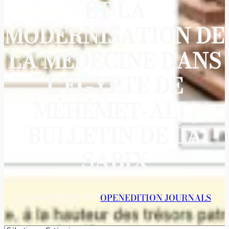
ET LA
MODERNISATION DE
LA MÉDECINE DANS
L’ÉGYPTE DE
MÉHÉMET-ALI |
BULLETIN DE LA
SABIX
18 NOVEMBRE 2017
OPENEDITION JOURNALS