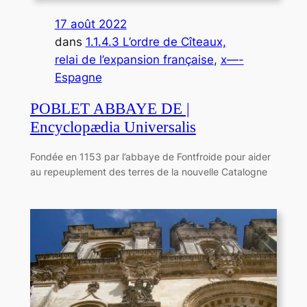
17 août 2022
dans
1.1.4.3 L’ordre de Cîteaux,
relai de l’expansion française
, 
x—-
Espagne
POBLET ABBAYE DE |
Encyclopædia Universalis
Fondée en 1153 par l’abbaye de Fontfroide pour aider
au repeuplement des terres de la nouvelle Catalogne