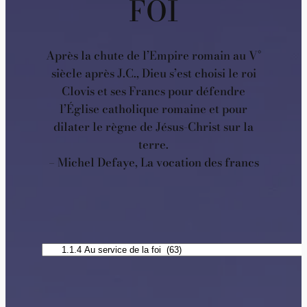
FOI
Après la chute de l’Empire romain au V°
siècle après J.C., Dieu s’est choisi le roi
Clovis et ses Francs pour défendre
l’Église catholique romaine et pour
dilater le règne de Jésus-Christ sur la
terre.
– Michel Defaye, La vocation des francs
Catégories