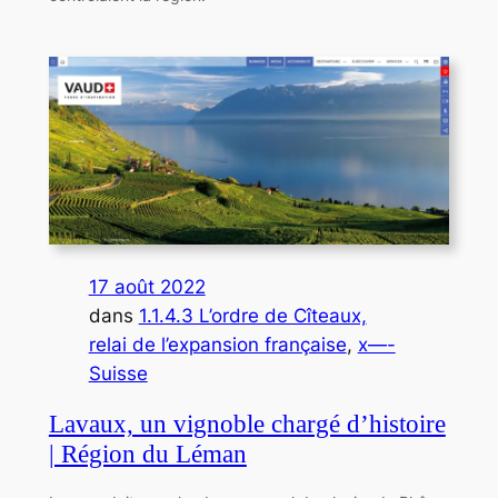
17 août 2022
dans
1.1.4.3 L’ordre de Cîteaux,
relai de l’expansion française
, 
x—-
Suisse
Lavaux, un vignoble chargé d’histoire
| Région du Léman