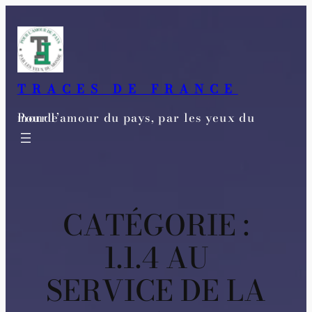
Aller
au
contenu
TRACES DE FRANCE
Pour l’amour du pays, par les yeux du monde
CATÉGORIE :
1.1.4 AU
SERVICE DE LA