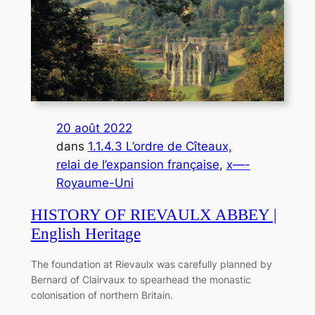
20 août 2022
dans
1.1.4.3 L’ordre de Cîteaux,
relai de l’expansion française
, 
x—-
Royaume-Uni
HISTORY OF RIEVAULX ABBEY |
English Heritage
The foundation at Rievaulx was carefully planned by
Bernard of Clairvaux to spearhead the monastic
colonisation of northern Britain.