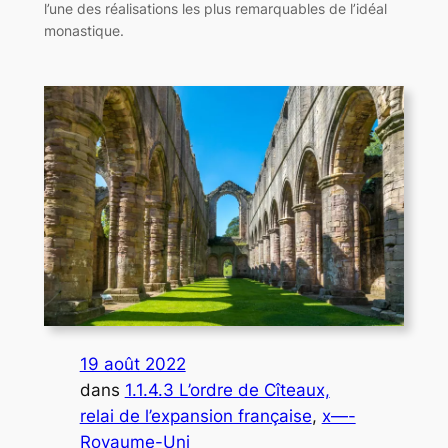
l’une des réalisations les plus remarquables de l’idéal
monastique.
19 août 2022
dans
1.1.4.3 L’ordre de Cîteaux,
relai de l’expansion française
, 
x—-
Royaume-Uni