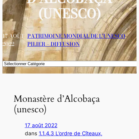
(UNESCO)
17 AOÛT
PATRIMOINE MONDIAL DE L’UNESCO
, 
2022
PILIER – DIFFUSION
Catégories
Monastère d’Alcobaça
(unesco)
17 août 2022
dans
1.1.4.3 L’ordre de Cîteaux,