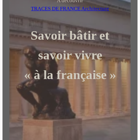
h
A découvrir
e
TRACES DE FRANCE Architecture
r
c
Savoir bâtir et
h
e
r
savoir vivre
« à la française »