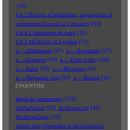
(35)
4.8.3 Œuvres d’urbanistes, paysagistes et
architectes français à l’étranger
(53)
4.8.4.2 Amérique du nord
(35)
4.9.2 Médecine et hygiène
(71)
x—-Allemagne
(47)
x—-Argentine
(37)
x—-Espagne
(76)
x—-Etats-Unis
(100)
x—-Italie
(55)
x—-Mexique
(35)
x—-Royaume-Uni
(93)
x—-Russie
(41)
ÉTIQUETTES
4ème de couverture
(178)
Ambafrance
(23)
Archives.org
(43)
ArchivesGouv
(23)
Autres encyclopédies et dictionnaires