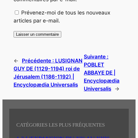
Prévenez-moi de tous les nouveaux
articles par e-mail.
Suivante :
←
Précédente :
LUSIGNAN
POBLET
GUY DE (1129-1194) roi de
ABBAYE DE |
Jérusalem (1186-1192) |
Encyclopædia
Encyclopædia Universalis
Universalis
→
CATÉGORIES LES PLUS FRÉQUENTES