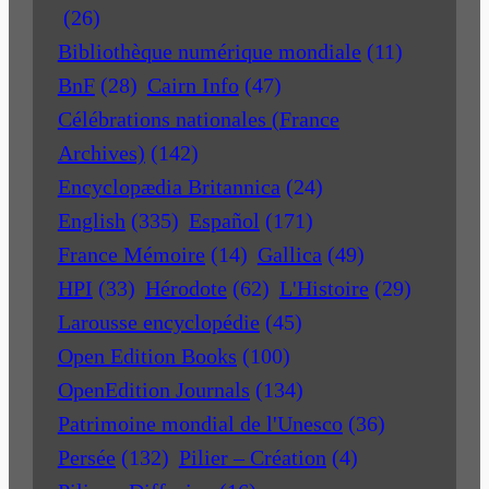
(26)
Bibliothèque numérique mondiale
(11)
BnF
(28)
Cairn Info
(47)
Célébrations nationales (France
Archives)
(142)
Encyclopædia Britannica
(24)
English
(335)
Español
(171)
France Mémoire
(14)
Gallica
(49)
HPI
(33)
Hérodote
(62)
L'Histoire
(29)
Larousse encyclopédie
(45)
Open Edition Books
(100)
OpenEdition Journals
(134)
Patrimoine mondial de l'Unesco
(36)
Persée
(132)
Pilier – Création
(4)