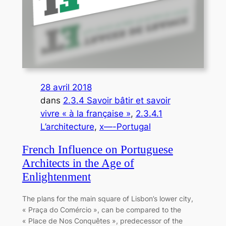
28 avril 2018
dans
2.3.4 Savoir bâtir et savoir
vivre « à la française »
, 
2.3.4.1
L’architecture
, 
x—-Portugal
French Influence on Portuguese
Architects in the Age of
Enlightenment
The plans for the main square of Lisbon’s lower city,
« Praça do Comércio », can be compared to the
« Place de Nos Conquêtes », predecessor of the