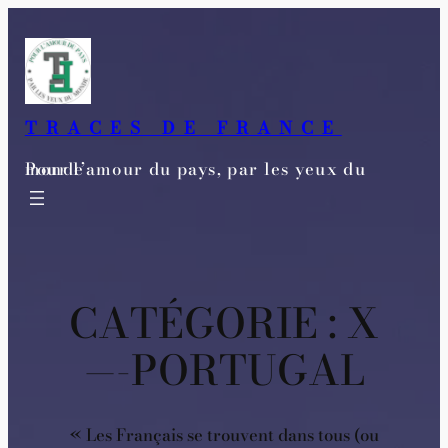
Aller
au
contenu
TRACES DE FRANCE
Pour l’amour du pays, par les yeux du monde
CATÉGORIE :
X
—-PORTUGAL
« Les Français se trouvent dans tous (ou