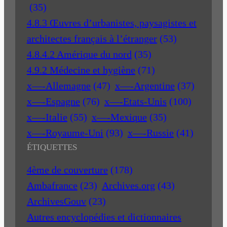
(35)
4.8.3 Œuvres d’urbanistes, paysagistes et
architectes français à l’étranger
(53)
4.8.4.2 Amérique du nord
(35)
4.9.2 Médecine et hygiène
(71)
x—-Allemagne
(47)
x—-Argentine
(37)
x—-Espagne
(76)
x—-Etats-Unis
(100)
x—-Italie
(55)
x—-Mexique
(35)
x—-Royaume-Uni
(93)
x—-Russie
(41)
ÉTIQUETTES
4ème de couverture
(178)
Ambafrance
(23)
Archives.org
(43)
ArchivesGouv
(23)
Autres encyclopédies et dictionnaires