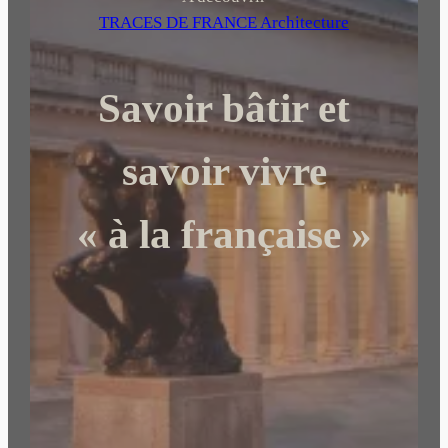
e
TRACES DE FRANCE Architecture
r
c
Savoir bâtir et
h
e
r
savoir vivre
« à la française »