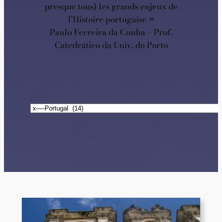
presque tous) les grands enjeux de
l’Histoire portugaise »
Paulo Ferreira da Cunha – Prof.
Catedrático da Univ. do Porto
Catégories