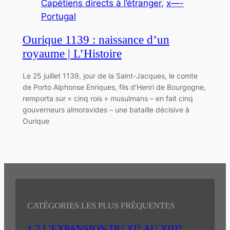
Capétiens directs à l’étranger
, 
x—-
Portugal
Ourique 1139 : naissance d’un
royaume | L’Histoire
Le 25 juillet 1139, jour de la Saint-Jacques, le comte
de Porto Alphonse Enriques, fils d’Henri de Bourgogne,
remporta sur « cinq rois » musulmans – en fait cinq
gouverneurs almoravides – une bataille décisive à
Ourique
CATÉGORIES LES PLUS FRÉQUENTES
1.2 L'EXPANSION DU XI° AU XIII°