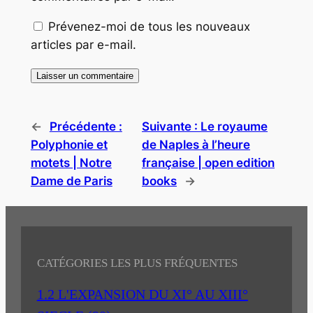
Prévenez-moi de tous les nouveaux
articles par e-mail.
←
Précédente :
Suivante :
Le royaume
Polyphonie et
de Naples à l’heure
motets | Notre
française | open edition
Dame de Paris
books
→
CATÉGORIES LES PLUS FRÉQUENTES
1.2 L'EXPANSION DU XI° AU XIII°