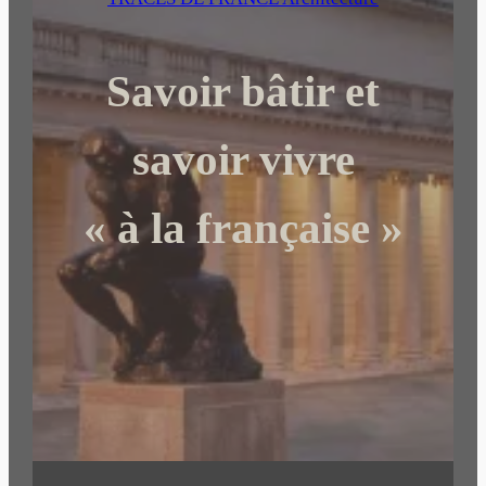
r
c
Savoir bâtir et
h
e
r
savoir vivre
« à la française »