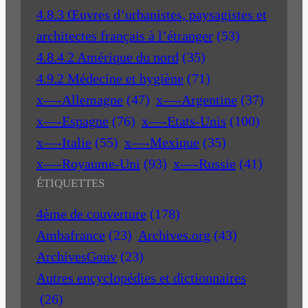
4.8.3 Œuvres d’urbanistes, paysagistes et
architectes français à l’étranger
(53)
4.8.4.2 Amérique du nord
(35)
4.9.2 Médecine et hygiène
(71)
x—-Allemagne
(47)
x—-Argentine
(37)
x—-Espagne
(76)
x—-Etats-Unis
(100)
x—-Italie
(55)
x—-Mexique
(35)
x—-Royaume-Uni
(93)
x—-Russie
(41)
ÉTIQUETTES
4ème de couverture
(178)
Ambafrance
(23)
Archives.org
(43)
ArchivesGouv
(23)
Autres encyclopédies et dictionnaires
(26)