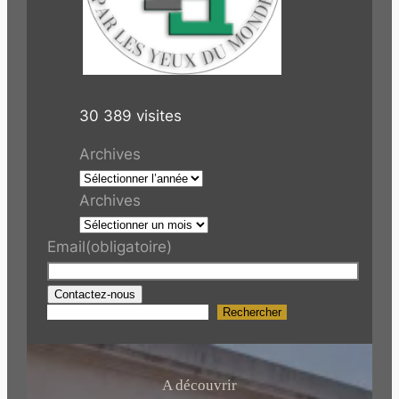
30 389 visites
Archives
Archives
Email
(obligatoire)
Contactez-nous
Rechercher
R
e
c
h
A découvrir