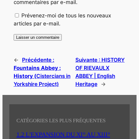
commentaires par e-mail.
Prévenez-moi de tous les nouveaux
articles par e-mail.
←
Précédente :
Suivante :
HISTORY
Fountains Abbey :
OF RIEVAULX
History (
Cistercians in
ABBEY | English
Yorkshire Project)
Heritage
→
CATÉGORIES LES PLUS FRÉQUENTES
1.2 L'EXPANSION DU XI° AU XIII°