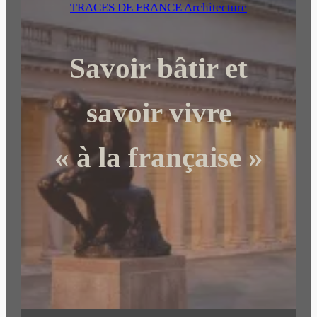
e
TRACES DE FRANCE Architecture
r
c
Savoir bâtir et
h
e
r
savoir vivre
« à la française »