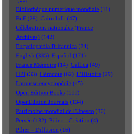
Bibliothèque numérique mondiale
(11)
BnF
(28)
Cairn Info
(47)
Célébrations nationales (France
Archives)
(142)
Encyclopædia Britannica
(24)
English
(335)
Español
(171)
France Mémoire
(14)
Gallica
(49)
HPI
(33)
Hérodote
(62)
L'Histoire
(29)
Larousse encyclopédie
(45)
Open Edition Books
(100)
OpenEdition Journals
(134)
Patrimoine mondial de l'Unesco
(36)
Persée
(132)
Pilier – Création
(4)
Pilier – Diffusion
(16)