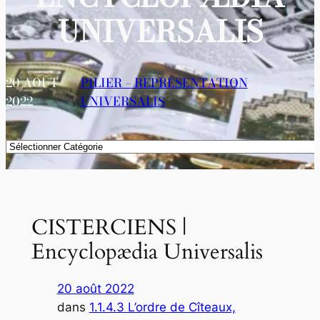
UNIVERSALIS
20 AOÛT
PILIER – REPRÉSENTATION
, 
2022
UNIVERSALIS
Catégories
CISTERCIENS |
Encyclopædia Universalis
20 août 2022
dans
1.1.4.3 L’ordre de Cîteaux,