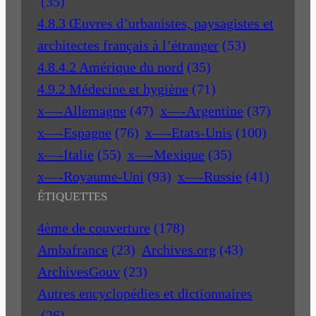
(35)
4.8.3 Œuvres d’urbanistes, paysagistes et
architectes français à l’étranger
(53)
4.8.4.2 Amérique du nord
(35)
4.9.2 Médecine et hygiène
(71)
x—-Allemagne
(47)
x—-Argentine
(37)
x—-Espagne
(76)
x—-Etats-Unis
(100)
x—-Italie
(55)
x—-Mexique
(35)
x—-Royaume-Uni
(93)
x—-Russie
(41)
ÉTIQUETTES
4ème de couverture
(178)
Ambafrance
(23)
Archives.org
(43)
ArchivesGouv
(23)
Autres encyclopédies et dictionnaires
(26)