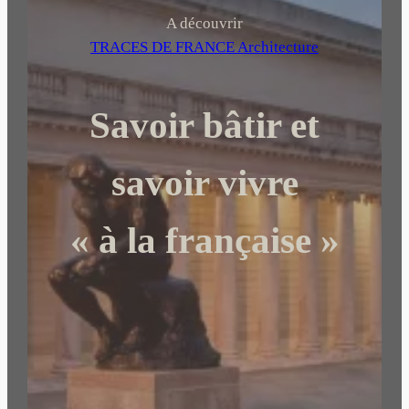
h
A découvrir
e
TRACES DE FRANCE Architecture
r
c
Savoir bâtir et
h
e
r
savoir vivre
« à la française »