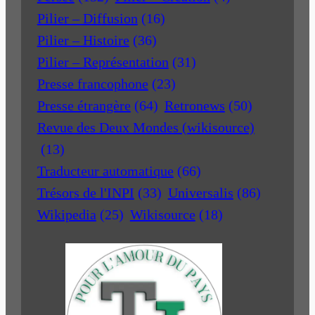
Pilier – Diffusion
(16)
Pilier – Histoire
(36)
Pilier – Représentation
(31)
Presse francophone
(23)
Presse étrangère
(64)
Retronews
(50)
Revue des Deux Mondes (wikisource)
(13)
Traducteur automatique
(66)
Trésors de l'INPI
(33)
Universalis
(86)
Wikipedia
(25)
Wikisource
(18)