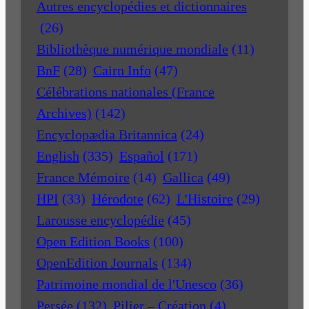
Autres encyclopédies et dictionnaires
(26)
Bibliothèque numérique mondiale
(11)
BnF
(28)
Cairn Info
(47)
Célébrations nationales (France
Archives)
(142)
Encyclopædia Britannica
(24)
English
(335)
Español
(171)
France Mémoire
(14)
Gallica
(49)
HPI
(33)
Hérodote
(62)
L'Histoire
(29)
Larousse encyclopédie
(45)
Open Edition Books
(100)
OpenEdition Journals
(134)
Patrimoine mondial de l'Unesco
(36)
Persée
(132)
Pilier – Création
(4)