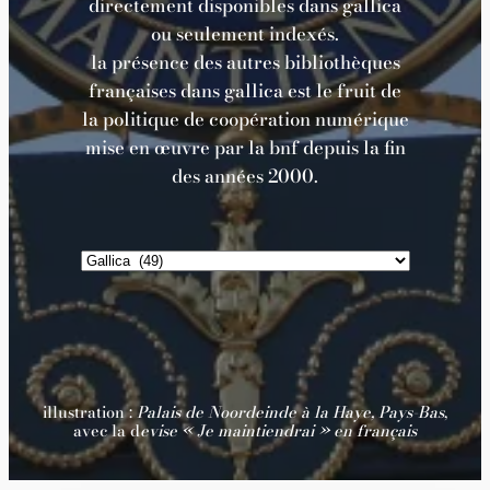
directement disponibles dans gallica
ou seulement indexés.
la présence des autres bibliothèques
françaises dans gallica est le fruit de
la politique de coopération numérique
mise en œuvre par la bnf depuis la fin
des années 2000.
ÉTIQUETTES
illustration :
Palais de Noordeinde à la Haye, Pays-Bas
,
avec la d
evise « Je maintiendrai » en français