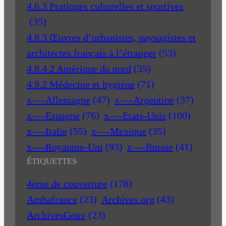
4.6.3 Pratiques culturelles et sportives
(35)
4.8.3 Œuvres d’urbanistes, paysagistes et
architectes français à l’étranger
(53)
4.8.4.2 Amérique du nord
(35)
4.9.2 Médecine et hygiène
(71)
x—-Allemagne
(47)
x—-Argentine
(37)
x—-Espagne
(76)
x—-Etats-Unis
(100)
x—-Italie
(55)
x—-Mexique
(35)
x—-Royaume-Uni
(93)
x—-Russie
(41)
ÉTIQUETTES
4ème de couverture
(178)
Ambafrance
(23)
Archives.org
(43)
ArchivesGouv
(23)