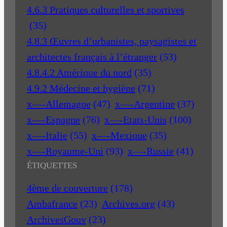
4.6.3 Pratiques culturelles et sportives
(35)
4.8.3 Œuvres d’urbanistes, paysagistes et
architectes français à l’étranger
(53)
4.8.4.2 Amérique du nord
(35)
4.9.2 Médecine et hygiène
(71)
x—-Allemagne
(47)
x—-Argentine
(37)
x—-Espagne
(76)
x—-Etats-Unis
(100)
x—-Italie
(55)
x—-Mexique
(35)
x—-Royaume-Uni
(93)
x—-Russie
(41)
ÉTIQUETTES
4ème de couverture
(178)
Ambafrance
(23)
Archives.org
(43)
ArchivesGouv
(23)