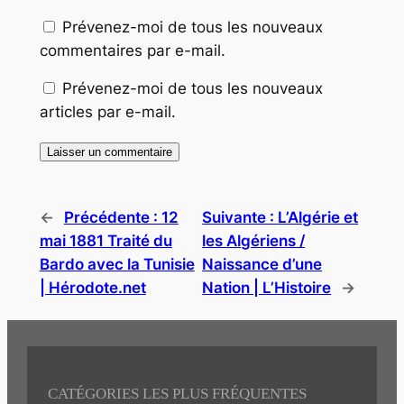
Prévenez-moi de tous les nouveaux
commentaires par e-mail.
Prévenez-moi de tous les nouveaux
articles par e-mail.
←
Précédente :
12
Suivante :
L’Algérie et
mai 1881 Traité du
les Algériens /
Bardo avec la Tunisie
Naissance d’une
| Hérodote.net
Nation | L’Histoire
→
CATÉGORIES LES PLUS FRÉQUENTES