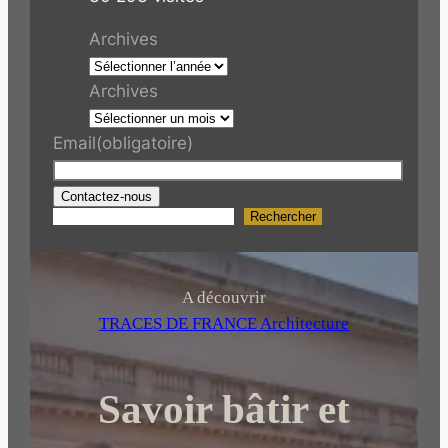
Archives
Archives
Email
(obligatoire)
Contactez-nous
Rechercher
R
e
c
h
A découvrir
e
TRACES DE FRANCE Architecture
r
c
Savoir bâtir et
h
e