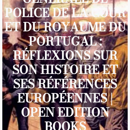
POLICE DE LA COUR
ET DU ROYAUME DU
PORTUGAL :
RÉFLEXIONS SUR
SON HISTOIRE ET
SES RÉFÉRENCES
EUROPÉENNES |
OPEN EDITION
BOOKS