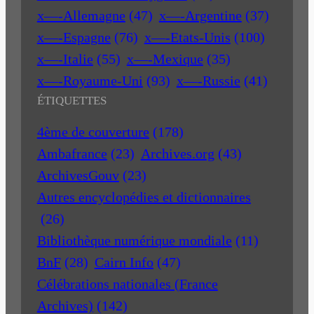
x—-Allemagne
(47)
x—-Argentine
(37)
x—-Espagne
(76)
x—-Etats-Unis
(100)
x—-Italie
(55)
x—-Mexique
(35)
x—-Royaume-Uni
(93)
x—-Russie
(41)
ÉTIQUETTES
4ème de couverture
(178)
Ambafrance
(23)
Archives.org
(43)
ArchivesGouv
(23)
Autres encyclopédies et dictionnaires
(26)
Bibliothèque numérique mondiale
(11)
BnF
(28)
Cairn Info
(47)
Célébrations nationales (France
Archives)
(142)