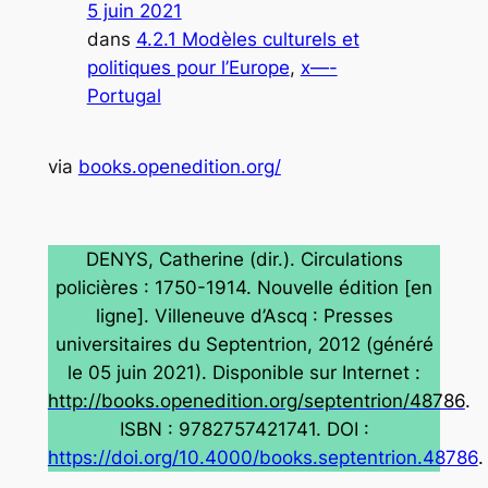
5 juin 2021
dans
4.2.1 Modèles culturels et
politiques pour l’Europe
, 
x—-
Portugal
via
books.openedition.org/
DENYS, Catherine (dir.).
Circulations
policières : 1750-1914.
Nouvelle édition [en
ligne]. Villeneuve d’Ascq : Presses
universitaires du Septentrion, 2012 (généré
le 05 juin 2021). Disponible sur Internet :
http://books.openedition.org/septentrion/48786
.
ISBN : 9782757421741. DOI :
https://doi.org/10.4000/books.septentrion.48786
.