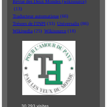
Revue des Deux Mondes (wikisource)
(13)
Traducteur automatique
(66)
Trésors de l'INPI
(33)
Universalis
(86)
Wikipedia
(25)
Wikisource
(18)
30 293 visites