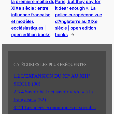
la première moitié du
Paris, but they pay for
XIXe siècle : entre
it dear enough ». La
influence française
police européenne vue
et modèles
d’Angleterre au XIXe
ecclésiastiques |
siècle | open edition
open edition books
books
→
CATÉGORIES LES PLUS FRÉQUENTES
1.2 L'EXPANSION DU XI° AU XIII°
SIECLE
(90)
2.3.4 Savoir bâtir et savoir vivre « à la
française »
(52)
3.2.1 Les idées économiques et sociales