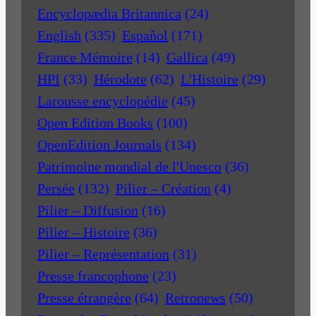
Encyclopædia Britannica
(24)
English
(335)
Español
(171)
France Mémoire
(14)
Gallica
(49)
HPI
(33)
Hérodote
(62)
L'Histoire
(29)
Larousse encyclopédie
(45)
Open Edition Books
(100)
OpenEdition Journals
(134)
Patrimoine mondial de l'Unesco
(36)
Persée
(132)
Pilier – Création
(4)
Pilier – Diffusion
(16)
Pilier – Histoire
(36)
Pilier – Représentation
(31)
Presse francophone
(23)
Presse étrangère
(64)
Retronews
(50)